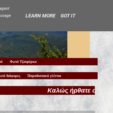
-agent
LEARN MORE
GOT IT
e usage
ού
Φωτό Τζουμέρκα
ωτό διάφορες
Παραδοσιακά γλέντια
Καλώς ήρθατε στο Galaniskos.gr!