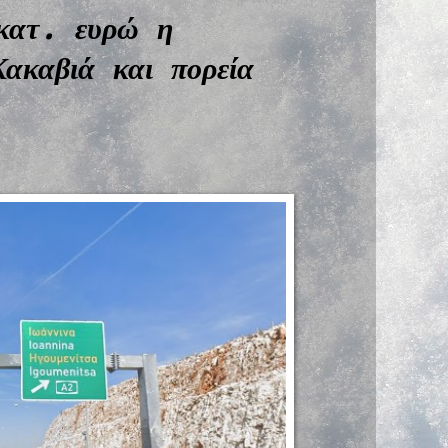
κατ. ευρώ η
ακαβιά και πορεία