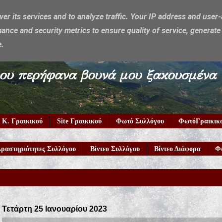
ver its services and to analyze traffic. Your IP address and user
ance and security metrics to ensure quality of service, generat
e.
υμέρκα μου περήφανα βουνά μου ξακουσμένα
 Κ. Γραικικού
Site Γραικικού
Φωτό Συλλόγου
ΦωτόΓραικικ
ραστηριότητες Συλλόγου
Βίντεο Συλλόγου
Βίντεο Διάφορα
Φ
Τετάρτη 25 Ιανουαρίου 2023