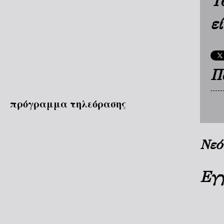
Τ
ε
Π
πρόγραμμα τηλεόρασης
Νεό
Εγ