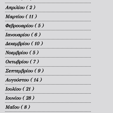
Απριλίου
( 2 )
Μαρτίου
( 11 )
Φεβρουαρίου
( 5 )
Ιανουαρίου
( 6 )
Δεκεμβρίου
( 10 )
Νοεμβρίου
( 5 )
Οκτωβρίου
( 7 )
Σεπτεμβρίου
( 9 )
Αυγούστου
( 14 )
Ιουλίου
( 21 )
Ιουνίου
( 28 )
Μαΐου
( 8 )