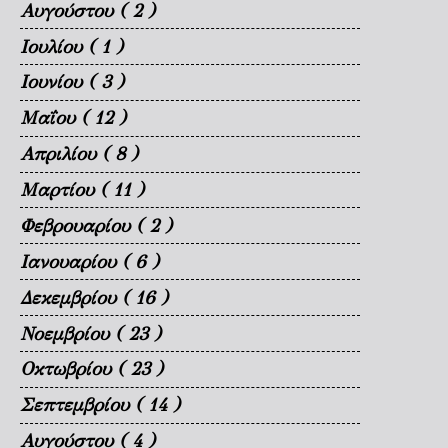
Αυγούστου
( 2 )
Ιουλίου
( 1 )
Ιουνίου
( 3 )
Μαΐου
( 12 )
Απριλίου
( 8 )
Μαρτίου
( 11 )
Φεβρουαρίου
( 2 )
Ιανουαρίου
( 6 )
Δεκεμβρίου
( 16 )
Νοεμβρίου
( 23 )
Οκτωβρίου
( 23 )
Σεπτεμβρίου
( 14 )
Αυγούστου
( 4 )