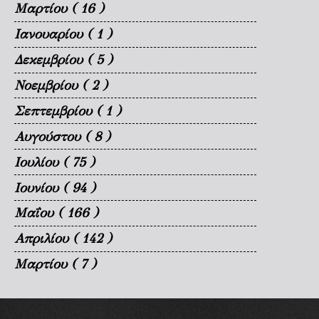
Μαρτίου
( 16 )
Ιανουαρίου
( 1 )
Δεκεμβρίου
( 5 )
Νοεμβρίου
( 2 )
Σεπτεμβρίου
( 1 )
Αυγούστου
( 8 )
Ιουλίου
( 75 )
Ιουνίου
( 94 )
Μαΐου
( 166 )
Απριλίου
( 142 )
Μαρτίου
( 7 )