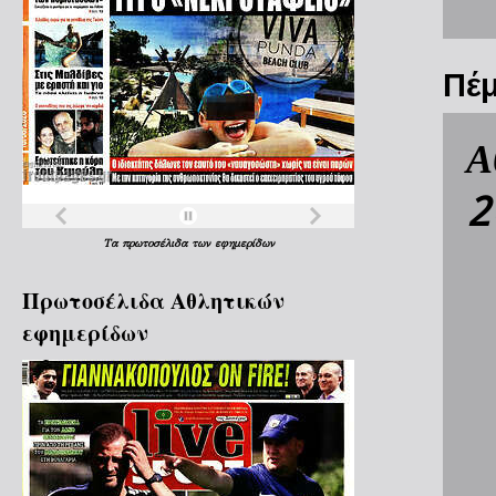
Πέμ
Α
2
Τα
πρωτοσέλιδα
των
εφημερίδων
Πρωτοσέλιδα Aθλητικών
εφημερίδων