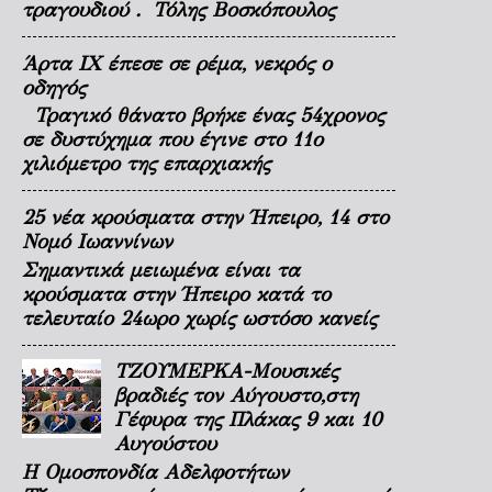
τραγουδιού . Τόλης Βοσκόπουλος
Άρτα ΙΧ έπεσε σε ρέμα, νεκρός ο
οδηγός
Τραγικό θάνατο βρήκε ένας 54χρονος
σε δυστύχημα που έγινε στο 11ο
χιλιόμετρο της επαρχιακής
25 νέα κρούσματα στην Ήπειρο, 14 στο
Νομό Ιωαννίνων
Σημαντικά μειωμένα είναι τα
κρούσματα στην Ήπειρο κατά το
τελευταίο 24ωρο χωρίς ωστόσο κανείς
ΤΖΟΥΜΕΡΚΑ-Μουσικές
βραδιές τον Αύγουστο,στη
Γέφυρα της Πλάκας 9 και 10
Αυγούστου
Η Ομοσπονδία Αδελφοτήτων