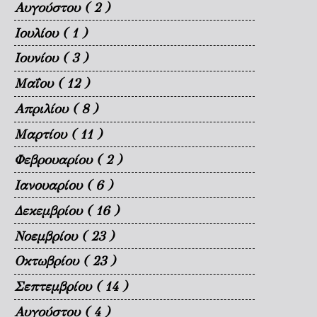
Αυγούστου
( 2 )
Ιουλίου
( 1 )
Ιουνίου
( 3 )
Μαΐου
( 12 )
Απριλίου
( 8 )
Μαρτίου
( 11 )
Φεβρουαρίου
( 2 )
Ιανουαρίου
( 6 )
Δεκεμβρίου
( 16 )
Νοεμβρίου
( 23 )
Οκτωβρίου
( 23 )
Σεπτεμβρίου
( 14 )
Αυγούστου
( 4 )