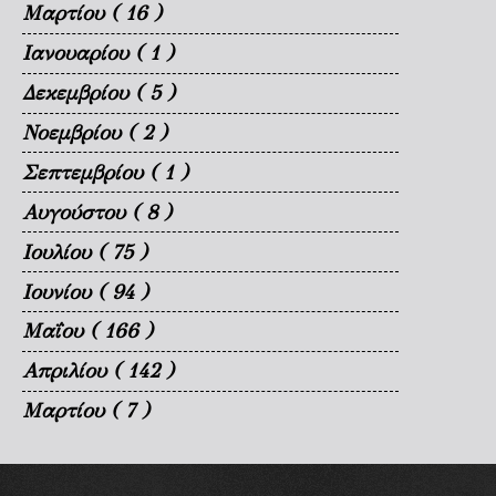
Μαρτίου
( 16 )
Ιανουαρίου
( 1 )
Δεκεμβρίου
( 5 )
Νοεμβρίου
( 2 )
Σεπτεμβρίου
( 1 )
Αυγούστου
( 8 )
Ιουλίου
( 75 )
Ιουνίου
( 94 )
Μαΐου
( 166 )
Απριλίου
( 142 )
Μαρτίου
( 7 )