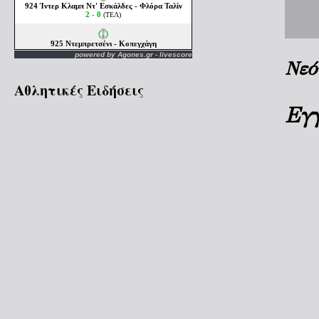
powered by
Agones.gr
-
livescore
Νεό
Αθλητικές Ειδήσεις
Εγ