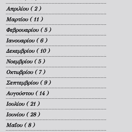
Απριλίου
( 2 )
Μαρτίου
( 11 )
Φεβρουαρίου
( 5 )
Ιανουαρίου
( 6 )
Δεκεμβρίου
( 10 )
Νοεμβρίου
( 5 )
Οκτωβρίου
( 7 )
Σεπτεμβρίου
( 9 )
Αυγούστου
( 14 )
Ιουλίου
( 21 )
Ιουνίου
( 28 )
Μαΐου
( 8 )