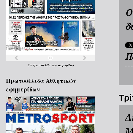
Ο
δ
Π
Τα
πρωτοσέλιδα
των
εφημερίδων
Πρωτοσέλιδα Aθλητικών
εφημερίδων
Τρί
Δ
Μ