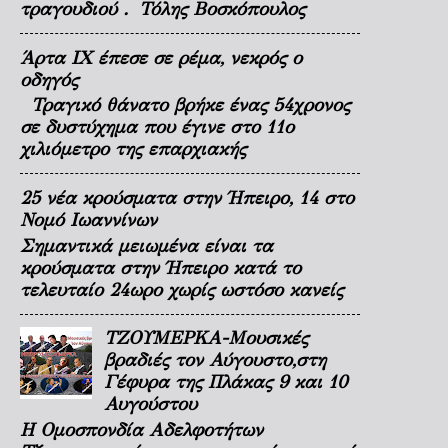
τραγουδιού . Τόλης Βοσκόπουλος
Άρτα ΙΧ έπεσε σε ρέμα, νεκρός ο
οδηγός
Τραγικό θάνατο βρήκε ένας 54χρονος
σε δυστύχημα που έγινε στο 11ο
χιλιόμετρο της επαρχιακής
25 νέα κρούσματα στην Ήπειρο, 14 στο
Νομό Ιωαννίνων
Σημαντικά μειωμένα είναι τα
κρούσματα στην Ήπειρο κατά το
τελευταίο 24ωρο χωρίς ωστόσο κανείς
ΤΖΟΥΜΕΡΚΑ-Μουσικές
βραδιές τον Αύγουστο,στη
Γέφυρα της Πλάκας 9 και 10
Αυγούστου
Η Ομοσπονδία Αδελφοτήτων