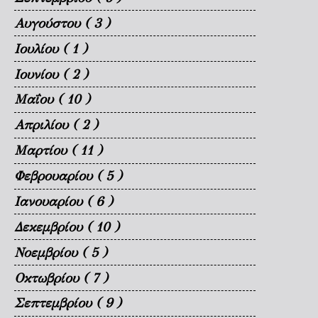
Αυγούστου
( 3 )
Ιουλίου
( 1 )
Ιουνίου
( 2 )
Μαΐου
( 10 )
Απριλίου
( 2 )
Μαρτίου
( 11 )
Φεβρουαρίου
( 5 )
Ιανουαρίου
( 6 )
Δεκεμβρίου
( 10 )
Νοεμβρίου
( 5 )
Οκτωβρίου
( 7 )
Σεπτεμβρίου
( 9 )