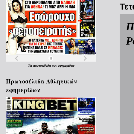
Τετ
Π
Ρ
Τα
πρωτοσέλιδα
των
εφημερίδων
Πρωτοσέλιδα Aθλητικών
εφημερίδων