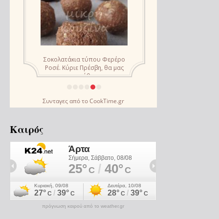
Συνταγες
από το
CookTime.gr
Καιρός
πρόγνωση καιρού από το weather.gr