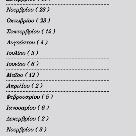
Νοεμβρίου
( 23 )
Οκτωβρίου
( 23 )
Σεπτεμβρίου
( 14 )
Αυγούστου
( 4 )
Ιουλίου
( 3 )
Ιουνίου
( 6 )
Μαΐου
( 12 )
Απριλίου
( 2 )
Φεβρουαρίου
( 5 )
Ιανουαρίου
( 6 )
Δεκεμβρίου
( 2 )
Νοεμβρίου
( 3 )