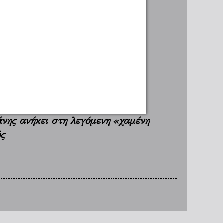
άνης ανήκει στη λεγόμενη «χαμένη
ός