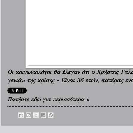
Οι κοινωνιολόγοι θα έλεγαν ότι ο Χρήστος Γαλ
γενιά» της κρίσης - Είναι 36 ετών, πατέρας εν
Πατήστε εδώ για περισσότερα »