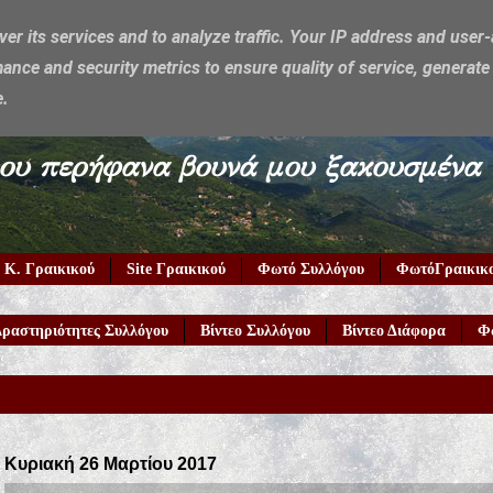
ver its services and to analyze traffic. Your IP address and user
ance and security metrics to ensure quality of service, generat
e.
υμέρκα μου περήφανα βουνά μου ξακουσμένα
 Κ. Γραικικού
Site Γραικικού
Φωτό Συλλόγου
ΦωτόΓραικικ
ραστηριότητες Συλλόγου
Βίντεο Συλλόγου
Βίντεο Διάφορα
Φ
Κυριακή 26 Μαρτίου 2017