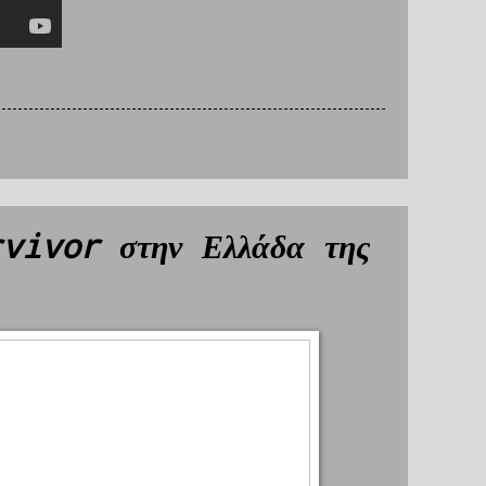
rvivor στην Ελλάδα της