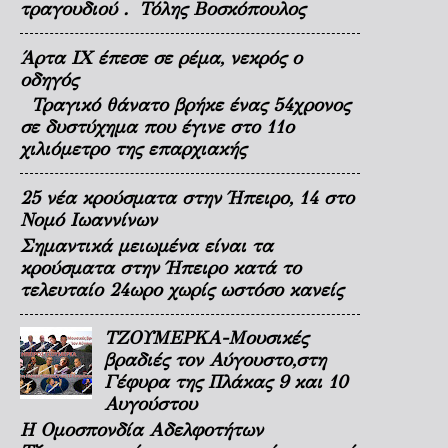
τραγουδιού . Τόλης Βοσκόπουλος
Άρτα ΙΧ έπεσε σε ρέμα, νεκρός ο
οδηγός
Τραγικό θάνατο βρήκε ένας 54χρονος
σε δυστύχημα που έγινε στο 11ο
χιλιόμετρο της επαρχιακής
25 νέα κρούσματα στην Ήπειρο, 14 στο
Νομό Ιωαννίνων
Σημαντικά μειωμένα είναι τα
κρούσματα στην Ήπειρο κατά το
τελευταίο 24ωρο χωρίς ωστόσο κανείς
ΤΖΟΥΜΕΡΚΑ-Μουσικές
βραδιές τον Αύγουστο,στη
Γέφυρα της Πλάκας 9 και 10
Αυγούστου
Η Ομοσπονδία Αδελφοτήτων