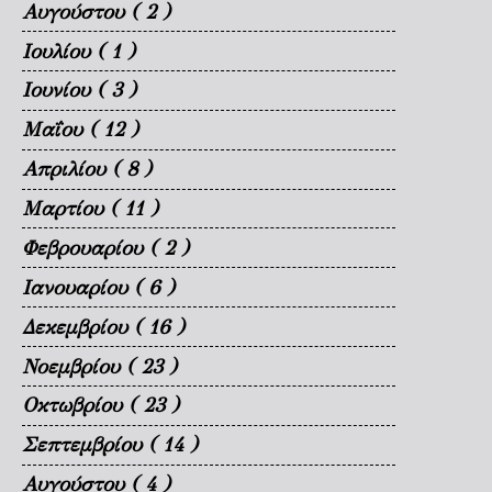
Αυγούστου
( 2 )
Ιουλίου
( 1 )
Ιουνίου
( 3 )
Μαΐου
( 12 )
Απριλίου
( 8 )
Μαρτίου
( 11 )
Φεβρουαρίου
( 2 )
Ιανουαρίου
( 6 )
Δεκεμβρίου
( 16 )
Νοεμβρίου
( 23 )
Οκτωβρίου
( 23 )
Σεπτεμβρίου
( 14 )
Αυγούστου
( 4 )