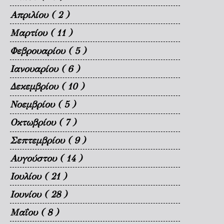
Απριλίου
( 2 )
Μαρτίου
( 11 )
Φεβρουαρίου
( 5 )
Ιανουαρίου
( 6 )
Δεκεμβρίου
( 10 )
Νοεμβρίου
( 5 )
Οκτωβρίου
( 7 )
Σεπτεμβρίου
( 9 )
Αυγούστου
( 14 )
Ιουλίου
( 21 )
Ιουνίου
( 28 )
Μαΐου
( 8 )