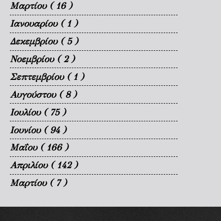
Μαρτίου
( 16 )
Ιανουαρίου
( 1 )
Δεκεμβρίου
( 5 )
Νοεμβρίου
( 2 )
Σεπτεμβρίου
( 1 )
Αυγούστου
( 8 )
Ιουλίου
( 75 )
Ιουνίου
( 94 )
Μαΐου
( 166 )
Απριλίου
( 142 )
Μαρτίου
( 7 )