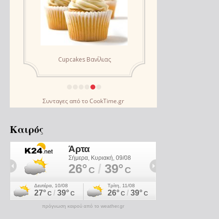
Συνταγες
από το
CookTime.gr
Καιρός
πρόγνωση καιρού από το weather.gr