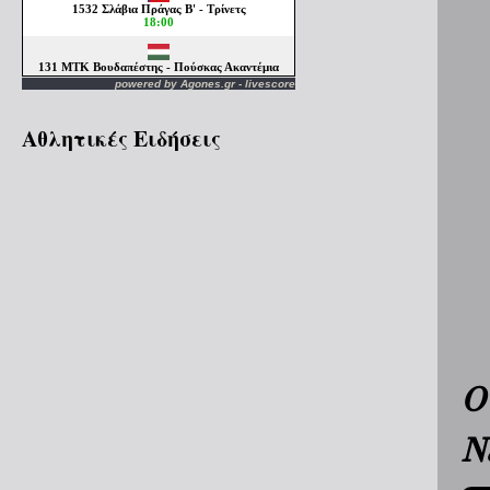
powered by
Agones.gr
-
livescore
Αθλητικές Ειδήσεις
Ο
Ν