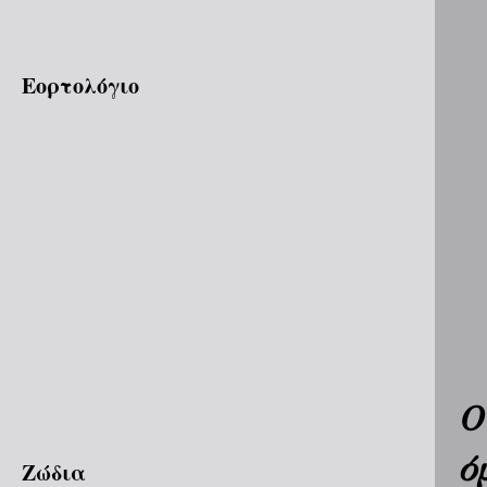
Εορτολόγιο
Ο
ό
Ζώδια