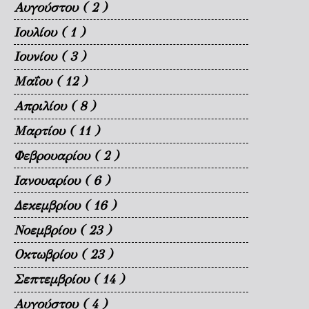
Αυγούστου
( 2 )
Ιουλίου
( 1 )
Ιουνίου
( 3 )
Μαΐου
( 12 )
Απριλίου
( 8 )
Μαρτίου
( 11 )
Φεβρουαρίου
( 2 )
Ιανουαρίου
( 6 )
Δεκεμβρίου
( 16 )
Νοεμβρίου
( 23 )
Οκτωβρίου
( 23 )
Σεπτεμβρίου
( 14 )
Αυγούστου
( 4 )