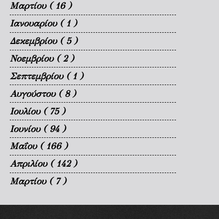
Μαρτίου
( 16 )
Ιανουαρίου
( 1 )
Δεκεμβρίου
( 5 )
Νοεμβρίου
( 2 )
Σεπτεμβρίου
( 1 )
Αυγούστου
( 8 )
Ιουλίου
( 75 )
Ιουνίου
( 94 )
Μαΐου
( 166 )
Απριλίου
( 142 )
Μαρτίου
( 7 )