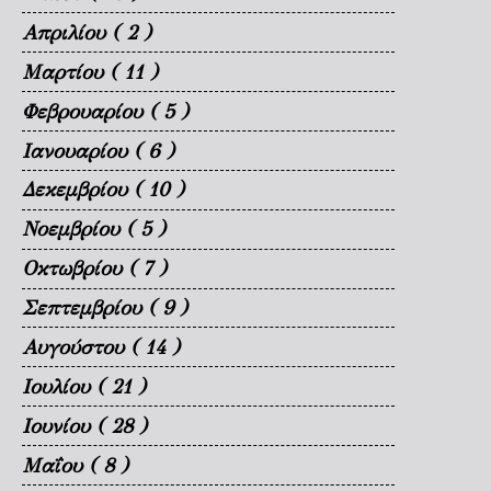
Απριλίου
( 2 )
Μαρτίου
( 11 )
Φεβρουαρίου
( 5 )
Ιανουαρίου
( 6 )
Δεκεμβρίου
( 10 )
Νοεμβρίου
( 5 )
Οκτωβρίου
( 7 )
Σεπτεμβρίου
( 9 )
Αυγούστου
( 14 )
Ιουλίου
( 21 )
Ιουνίου
( 28 )
Μαΐου
( 8 )