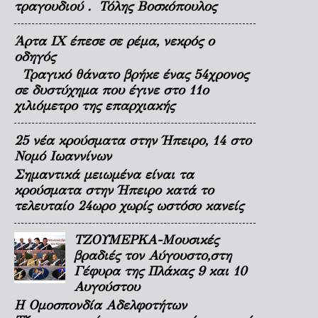
τραγουδιού . Τόλης Βοσκόπουλος
Άρτα ΙΧ έπεσε σε ρέμα, νεκρός ο
οδηγός
Τραγικό θάνατο βρήκε ένας 54χρονος
σε δυστύχημα που έγινε στο 11ο
χιλιόμετρο της επαρχιακής
25 νέα κρούσματα στην Ήπειρο, 14 στο
Νομό Ιωαννίνων
Σημαντικά μειωμένα είναι τα
κρούσματα στην Ήπειρο κατά το
τελευταίο 24ωρο χωρίς ωστόσο κανείς
ΤΖΟΥΜΕΡΚΑ-Μουσικές
βραδιές τον Αύγουστο,στη
Γέφυρα της Πλάκας 9 και 10
Αυγούστου
Η Ομοσπονδία Αδελφοτήτων