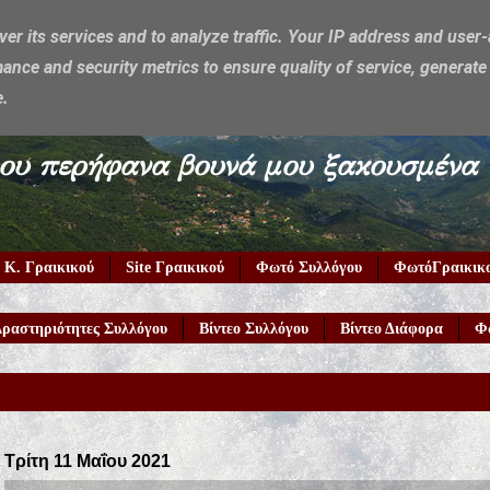
ver its services and to analyze traffic. Your IP address and user
ance and security metrics to ensure quality of service, generat
e.
υμέρκα μου περήφανα βουνά μου ξακουσμένα
 Κ. Γραικικού
Site Γραικικού
Φωτό Συλλόγου
ΦωτόΓραικικ
ραστηριότητες Συλλόγου
Βίντεο Συλλόγου
Βίντεο Διάφορα
Φ
Τρίτη 11 Μαΐου 2021