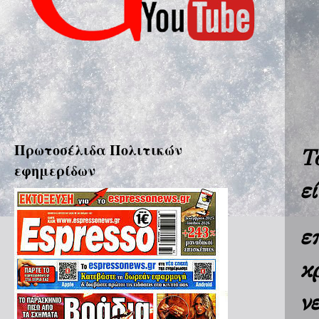
Πρωτοσέλιδα Πολιτικών
Τ
εφημερίδων
ε
ε
κ
ν