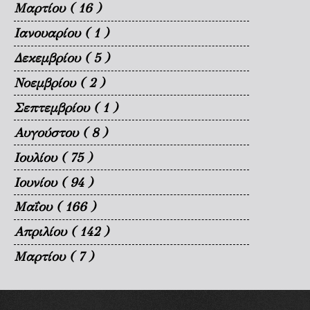
Μαρτίου
( 16 )
Ιανουαρίου
( 1 )
Δεκεμβρίου
( 5 )
Νοεμβρίου
( 2 )
Σεπτεμβρίου
( 1 )
Αυγούστου
( 8 )
Ιουλίου
( 75 )
Ιουνίου
( 94 )
Μαΐου
( 166 )
Απριλίου
( 142 )
Μαρτίου
( 7 )