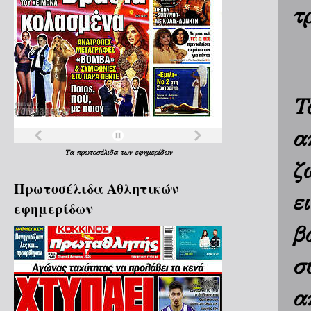
τ
Τ
α
Τα
πρωτοσέλιδα
των
εφημερίδων
ζ
Πρωτοσέλιδα Aθλητικών
ε
εφημερίδων
β
σ
α