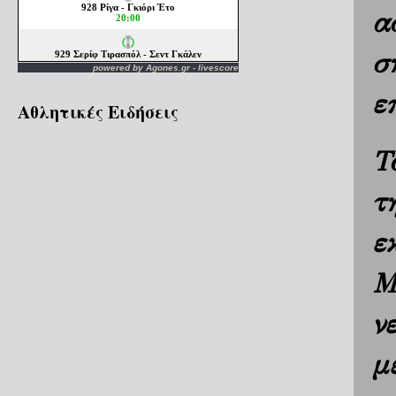
α
σ
powered by
Agones.gr
-
livescore
ε
Αθλητικές Ειδήσεις
Τ
τ
ε
Μ
ν
μ