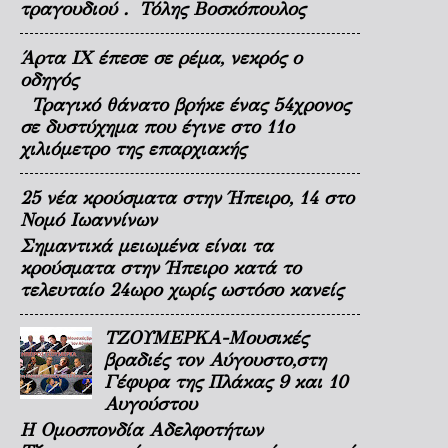
τραγουδιού . Τόλης Βοσκόπουλος
Άρτα ΙΧ έπεσε σε ρέμα, νεκρός ο
οδηγός
Τραγικό θάνατο βρήκε ένας 54χρονος
σε δυστύχημα που έγινε στο 11ο
χιλιόμετρο της επαρχιακής
25 νέα κρούσματα στην Ήπειρο, 14 στο
Νομό Ιωαννίνων
Σημαντικά μειωμένα είναι τα
κρούσματα στην Ήπειρο κατά το
τελευταίο 24ωρο χωρίς ωστόσο κανείς
ΤΖΟΥΜΕΡΚΑ-Μουσικές
βραδιές τον Αύγουστο,στη
Γέφυρα της Πλάκας 9 και 10
Αυγούστου
Η Ομοσπονδία Αδελφοτήτων