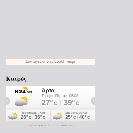
Συνταγες
από το
CookTime.gr
Καιρός
πρόγνωση καιρού από το weather.gr