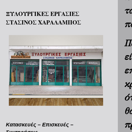
τ
ΞΥΛΟΥΡΓΙΚΕΣ ΕΡΓΑΣΙΕΣ
ΣΤΑΣΙΝΟΣ ΧΑΡΑΛΑΜΠΟΣ
π
Π
ε
ε
κ
ό
θ
π
Κατασκευές – Επισκευές –