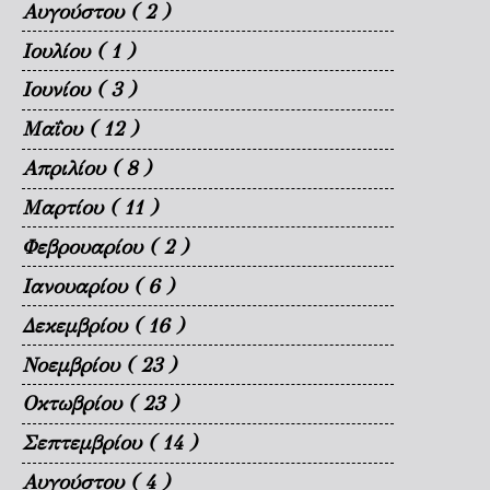
Αυγούστου
( 2 )
Ιουλίου
( 1 )
Ιουνίου
( 3 )
Μαΐου
( 12 )
Απριλίου
( 8 )
Μαρτίου
( 11 )
Φεβρουαρίου
( 2 )
Ιανουαρίου
( 6 )
Δεκεμβρίου
( 16 )
Νοεμβρίου
( 23 )
Οκτωβρίου
( 23 )
Σεπτεμβρίου
( 14 )
Αυγούστου
( 4 )