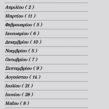
Απριλίου
( 2 )
Μαρτίου
( 11 )
Φεβρουαρίου
( 5 )
Ιανουαρίου
( 6 )
Δεκεμβρίου
( 10 )
Νοεμβρίου
( 5 )
Οκτωβρίου
( 7 )
Σεπτεμβρίου
( 9 )
Αυγούστου
( 14 )
Ιουλίου
( 21 )
Ιουνίου
( 28 )
Μαΐου
( 8 )