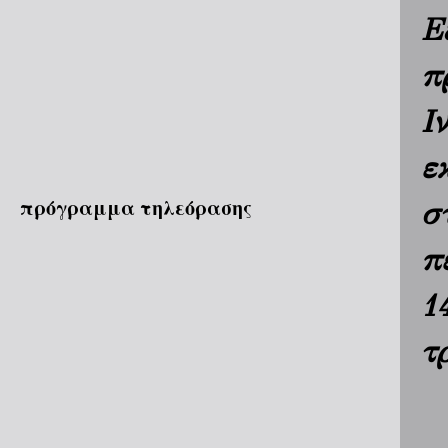
Ε
π
Ι
ε
πρόγραμμα τηλεόρασης
σ
π
1
τ