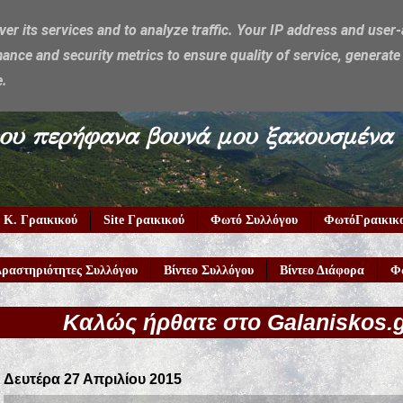
ver its services and to analyze traffic. Your IP address and user
ance and security metrics to ensure quality of service, generat
e.
υμέρκα μου περήφανα βουνά μου ξακουσμένα
 Κ. Γραικικού
Site Γραικικού
Φωτό Συλλόγου
ΦωτόΓραικικ
ραστηριότητες Συλλόγου
Βίντεο Συλλόγου
Βίντεο Διάφορα
Φ
ήρθατε στο Galaniskos.gr!
Δευτέρα 27 Απριλίου 2015