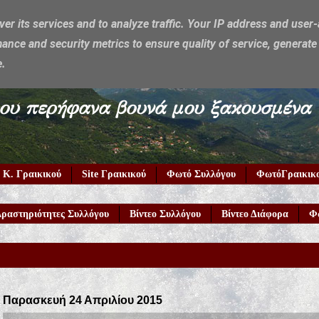
ver its services and to analyze traffic. Your IP address and user
ance and security metrics to ensure quality of service, generat
e.
υμέρκα μου περήφανα βουνά μου ξακουσμένα
 Κ. Γραικικού
Site Γραικικού
Φωτό Συλλόγου
ΦωτόΓραικικ
ραστηριότητες Συλλόγου
Βίντεο Συλλόγου
Βίντεο Διάφορα
Φ
Παρασκευή 24 Απριλίου 2015