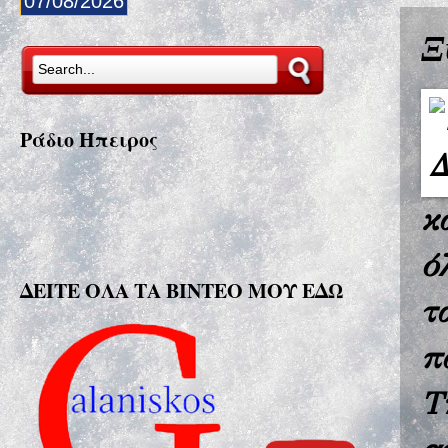
07/08/2026
Ξ
Ράδιο Ήπειρος
κ
ό
ΔΕΙΤΕ ΟΛΑ ΤΑ ΒΙΝΤΕΟ ΜΟΥ ΕΔΩ
τ
π
Τ