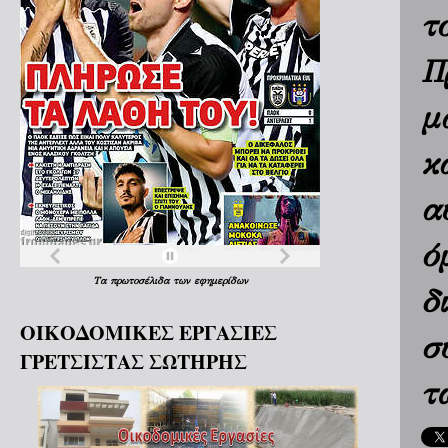
τ
Π
μ
κ
α
ό
Τα
πρωτοσέλιδα
των
εφημερίδων
δ
ΟΙΚΟΔΟΜΙΚΕΣ ΕΡΓΑΣΙΕΣ
σ
ΓΡΕΤΣΙΣΤΑΣ ΣΩΤΗΡΗΣ
τ