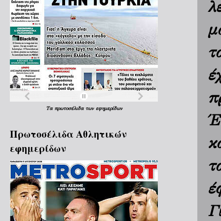
λ
μ
τ
έ
π
Τα
πρωτοσέλιδα
των
εφημερίδων
Έ
Πρωτοσέλιδα Aθλητικών
κ
εφημερίδων
τ
έ
Γ