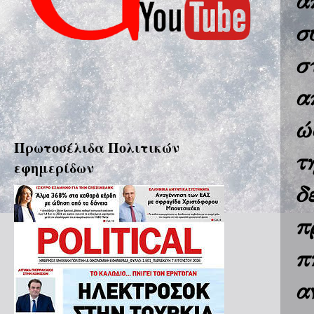
α
σ
σ
α
ώ
Πρωτοσέλιδα Πολιτικών
τ
εφημερίδων
δ
π
π
α