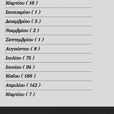
Μαρτίου
( 16 )
Ιανουαρίου
( 1 )
Δεκεμβρίου
( 5 )
Νοεμβρίου
( 2 )
Σεπτεμβρίου
( 1 )
Αυγούστου
( 8 )
Ιουλίου
( 75 )
Ιουνίου
( 94 )
Μαΐου
( 166 )
Απριλίου
( 142 )
Μαρτίου
( 7 )