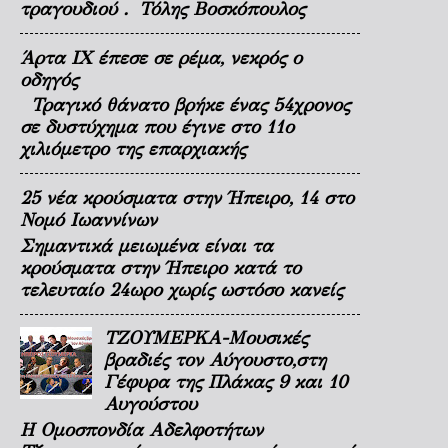
τραγουδιού . Τόλης Βοσκόπουλος
Άρτα ΙΧ έπεσε σε ρέμα, νεκρός ο
οδηγός
Τραγικό θάνατο βρήκε ένας 54χρονος
σε δυστύχημα που έγινε στο 11ο
χιλιόμετρο της επαρχιακής
25 νέα κρούσματα στην Ήπειρο, 14 στο
Νομό Ιωαννίνων
Σημαντικά μειωμένα είναι τα
κρούσματα στην Ήπειρο κατά το
τελευταίο 24ωρο χωρίς ωστόσο κανείς
ΤΖΟΥΜΕΡΚΑ-Μουσικές
βραδιές τον Αύγουστο,στη
Γέφυρα της Πλάκας 9 και 10
Αυγούστου
Η Ομοσπονδία Αδελφοτήτων