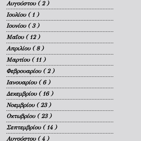
Αυγούστου
( 2 )
Ιουλίου
( 1 )
Ιουνίου
( 3 )
Μαΐου
( 12 )
Απριλίου
( 8 )
Μαρτίου
( 11 )
Φεβρουαρίου
( 2 )
Ιανουαρίου
( 6 )
Δεκεμβρίου
( 16 )
Νοεμβρίου
( 23 )
Οκτωβρίου
( 23 )
Σεπτεμβρίου
( 14 )
Αυγούστου
( 4 )