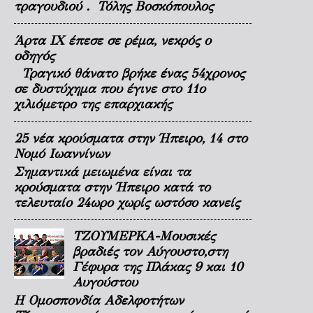
τραγουδιού . Τόλης Βοσκόπουλος
Άρτα ΙΧ έπεσε σε ρέμα, νεκρός ο
οδηγός
Τραγικό θάνατο βρήκε ένας 54χρονος
σε δυστύχημα που έγινε στο 11ο
χιλιόμετρο της επαρχιακής
25 νέα κρούσματα στην Ήπειρο, 14 στο
Νομό Ιωαννίνων
Σημαντικά μειωμένα είναι τα
κρούσματα στην Ήπειρο κατά το
τελευταίο 24ωρο χωρίς ωστόσο κανείς
ΤΖΟΥΜΕΡΚΑ-Μουσικές
βραδιές τον Αύγουστο,στη
Γέφυρα της Πλάκας 9 και 10
Αυγούστου
Η Ομοσπονδία Αδελφοτήτων