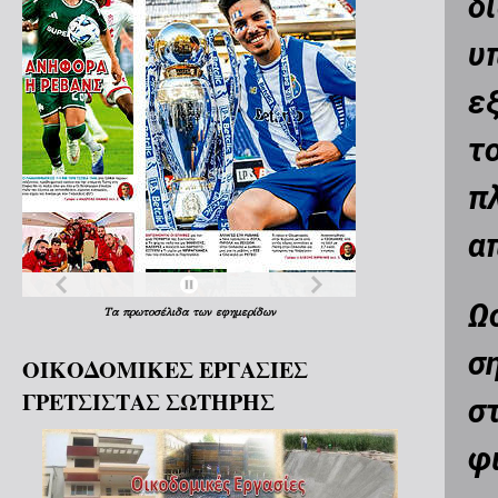
δ
υ
ε
τ
π
α
Ω
Τα
πρωτοσέλιδα
των
εφημερίδων
σ
ΟΙΚΟΔΟΜΙΚΕΣ ΕΡΓΑΣΙΕΣ
ΓΡΕΤΣΙΣΤΑΣ ΣΩΤΗΡΗΣ
σ
φ