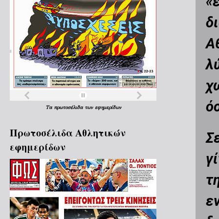
«
δ
Α
λ
χ
ό
Τα
πρωτοσέλιδα
των
εφημερίδων
Πρωτοσέλιδα Aθλητικών
Σ
εφημερίδων
γ
τ
ε