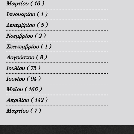
Μαρτίου
( 16 )
Ιανουαρίου
( 1 )
Δεκεμβρίου
( 5 )
Νοεμβρίου
( 2 )
Σεπτεμβρίου
( 1 )
Αυγούστου
( 8 )
Ιουλίου
( 75 )
Ιουνίου
( 94 )
Μαΐου
( 166 )
Απριλίου
( 142 )
Μαρτίου
( 7 )