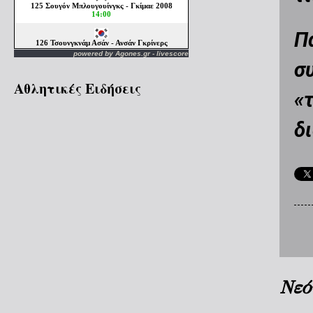
Π
powered by
Agones.gr
-
livescore
σ
Αθλητικές Ειδήσεις
«τ
δ
Νεό