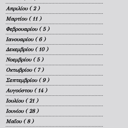
Απριλίου
( 2 )
Μαρτίου
( 11 )
Φεβρουαρίου
( 5 )
Ιανουαρίου
( 6 )
Δεκεμβρίου
( 10 )
Νοεμβρίου
( 5 )
Οκτωβρίου
( 7 )
Σεπτεμβρίου
( 9 )
Αυγούστου
( 14 )
Ιουλίου
( 21 )
Ιουνίου
( 28 )
Μαΐου
( 8 )