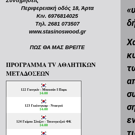
Συντηρήσεις
Περιφερειακή οδός 18, Άρτα
«
Κιν. 6976814025
δ
Τηλ. 2681 073507
www.stasinoswood.gr
Χ
ΠΩΣ ΘΑ ΜΑΣ ΒΡΕΙΤΕ
κ
ΠΡΟΓΡΑΜΜΑ TV ΑΘΛΗΤΙΚΩΝ
τ
ΜΕΤΑΔΟΣΕΩΝ
α
σ
σ
ε
τ