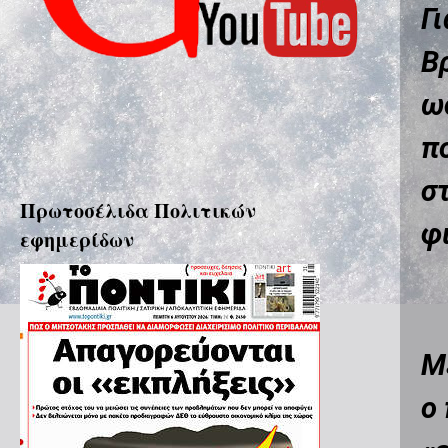
Γ
Β
ω
π
σ
Πρωτοσέλιδα Πολιτικών
φ
εφημερίδων
Μ
ο