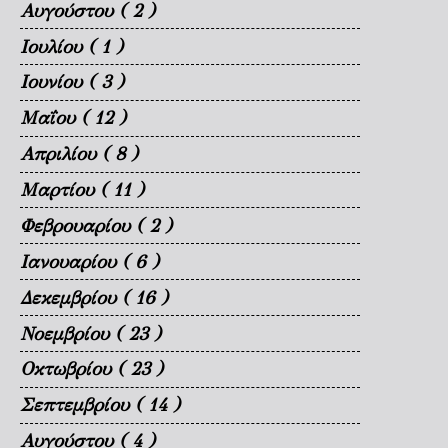
Αυγούστου
( 2 )
Ιουλίου
( 1 )
Ιουνίου
( 3 )
Μαΐου
( 12 )
Απριλίου
( 8 )
Μαρτίου
( 11 )
Φεβρουαρίου
( 2 )
Ιανουαρίου
( 6 )
Δεκεμβρίου
( 16 )
Νοεμβρίου
( 23 )
Οκτωβρίου
( 23 )
Σεπτεμβρίου
( 14 )
Αυγούστου
( 4 )