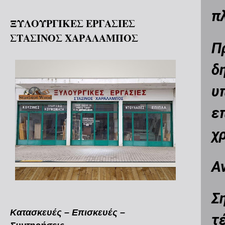
π
ΞΥΛΟΥΡΓΙΚΕΣ ΕΡΓΑΣΙΕΣ
ΣΤΑΣΙΝΟΣ ΧΑΡΑΛΑΜΠΟΣ
Π
δ
υ
ε
χ
Α
Σ
Κατασκευές – Επισκευές –
τ