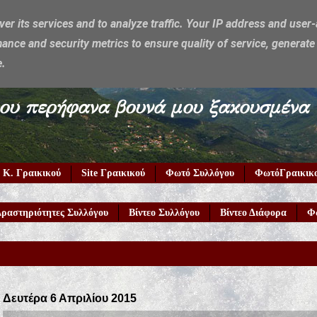
ver its services and to analyze traffic. Your IP address and user
ance and security metrics to ensure quality of service, generat
e.
υμέρκα μου περήφανα βουνά μου ξακουσμένα
 Κ. Γραικικού
Site Γραικικού
Φωτό Συλλόγου
ΦωτόΓραικικ
ραστηριότητες Συλλόγου
Βίντεο Συλλόγου
Βίντεο Διάφορα
Φ
Καλώς 
Δευτέρα 6 Απριλίου 2015