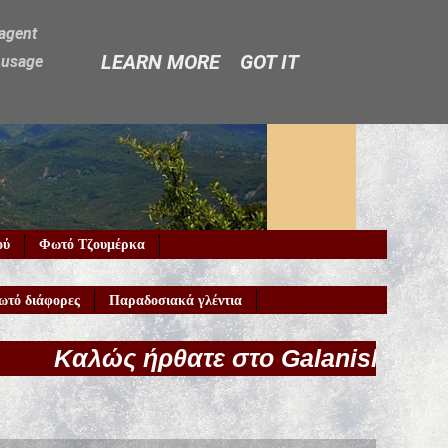
-agent
LEARN MORE
GOT IT
e usage
ού
Φωτό Τζουμέρκα
ωτό διάφορες
Παραδοσιακά γλέντια
ήρθατε στο Galaniskos.gr!