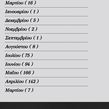
Μαρτίου
( 16 )
Ιανουαρίου
( 1 )
Δεκεμβρίου
( 5 )
Νοεμβρίου
( 2 )
Σεπτεμβρίου
( 1 )
Αυγούστου
( 8 )
Ιουλίου
( 75 )
Ιουνίου
( 94 )
Μαΐου
( 166 )
Απριλίου
( 142 )
Μαρτίου
( 7 )