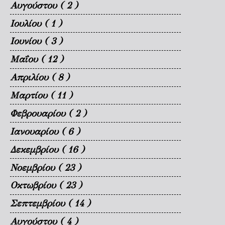
Αυγούστου
( 2 )
Ιουλίου
( 1 )
Ιουνίου
( 3 )
Μαΐου
( 12 )
Απριλίου
( 8 )
Μαρτίου
( 11 )
Φεβρουαρίου
( 2 )
Ιανουαρίου
( 6 )
Δεκεμβρίου
( 16 )
Νοεμβρίου
( 23 )
Οκτωβρίου
( 23 )
Σεπτεμβρίου
( 14 )
Αυγούστου
( 4 )