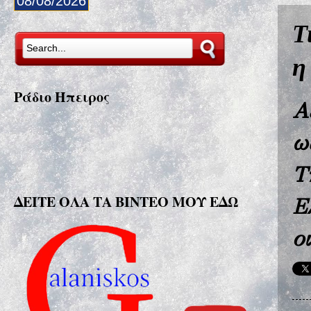
08/08/2026
Τ
η
Ράδιο Ήπειρος
Α
ω
Τ
ΔΕΙΤΕ ΟΛΑ ΤΑ ΒΙΝΤΕΟ ΜΟΥ ΕΔΩ
Ε
ο