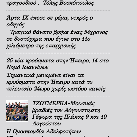
τραγουδιού . Τόλης Βοσκόπουλος
Άρτα ΙΧ έπεσε σε ρέμα, νεκρός ο
οδηγός
Τραγικό θάνατο βρήκε ένας 54χρονος
σε δυστύχημα που έγινε στο 11ο
χιλιόμετρο της επαρχιακής
25 νέα κρούσματα στην Ήπειρο, 14 στο
Νομό Ιωαννίνων
Σημαντικά μειωμένα είναι τα
κρούσματα στην Ήπειρο κατά το
τελευταίο 24ωρο χωρίς ωστόσο κανείς
ΤΖΟΥΜΕΡΚΑ-Μουσικές
βραδιές τον Αύγουστο,στη
Γέφυρα της Πλάκας 9 και 10
Αυγούστου
Η Ομοσπονδία Αδελφοτήτων