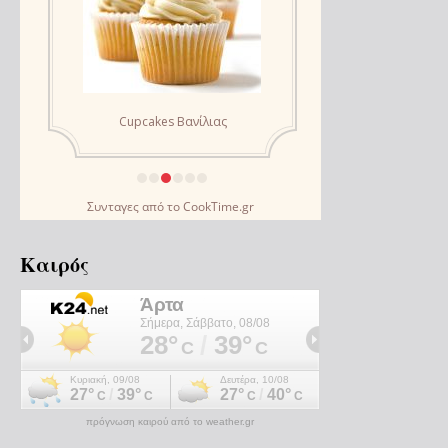
Συνταγες
από το
CookTime.gr
Καιρός
πρόγνωση καιρού από το weather.gr