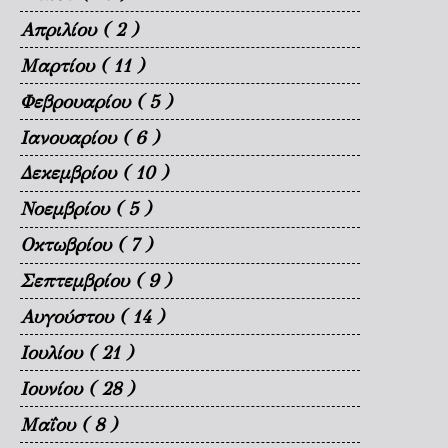
Απριλίου
( 2 )
Μαρτίου
( 11 )
Φεβρουαρίου
( 5 )
Ιανουαρίου
( 6 )
Δεκεμβρίου
( 10 )
Νοεμβρίου
( 5 )
Οκτωβρίου
( 7 )
Σεπτεμβρίου
( 9 )
Αυγούστου
( 14 )
Ιουλίου
( 21 )
Ιουνίου
( 28 )
Μαΐου
( 8 )