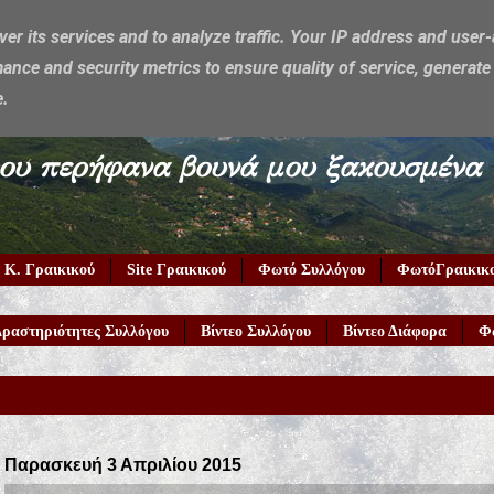
ver its services and to analyze traffic. Your IP address and user
ance and security metrics to ensure quality of service, generat
e.
υμέρκα μου περήφανα βουνά μου ξακουσμένα
 Κ. Γραικικού
Site Γραικικού
Φωτό Συλλόγου
ΦωτόΓραικικ
ραστηριότητες Συλλόγου
Βίντεο Συλλόγου
Βίντεο Διάφορα
Φ
Παρασκευή 3 Απριλίου 2015