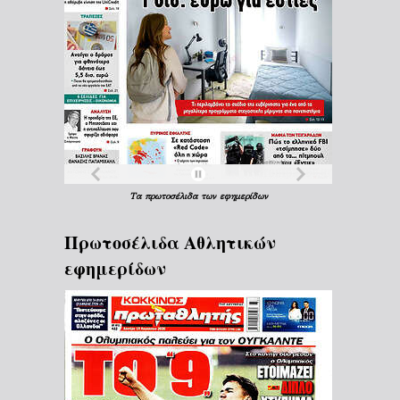
Τα
πρωτοσέλιδα
των
εφημερίδων
Πρωτοσέλιδα Aθλητικών
εφημερίδων