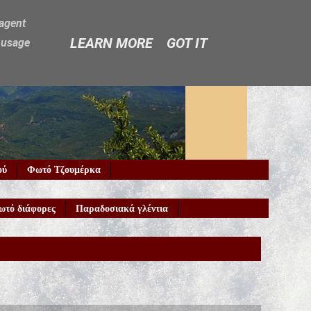
-agent
LEARN MORE
GOT IT
e usage
ού
Φωτό Τζουμέρκα
ωτό διάφορες
Παραδοσιακά γλέντια
Καλώς ήρθ