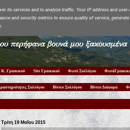
ver its services and to analyze traffic. Your IP address and user
ance and security metrics to ensure quality of service, generat
e.
υμέρκα μου περήφανα βουνά μου ξακουσμένα
 Κ. Γραικικού
Site Γραικικού
Φωτό Συλλόγου
ΦωτόΓραικικ
ραστηριότητες Συλλόγου
Βίντεο Συλλόγου
Βίντεο Διάφορα
Φ
Τρίτη 19 Μαΐου 2015