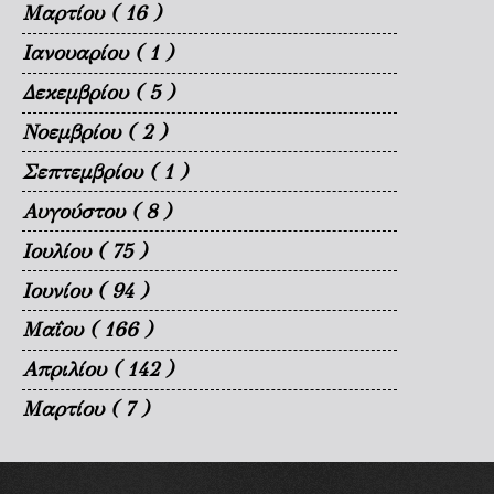
Μαρτίου
( 16 )
Ιανουαρίου
( 1 )
Δεκεμβρίου
( 5 )
Νοεμβρίου
( 2 )
Σεπτεμβρίου
( 1 )
Αυγούστου
( 8 )
Ιουλίου
( 75 )
Ιουνίου
( 94 )
Μαΐου
( 166 )
Απριλίου
( 142 )
Μαρτίου
( 7 )