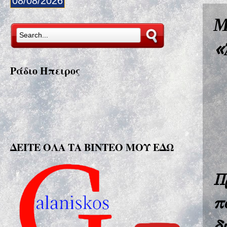
08/08/2026
Μ
«
Ράδιο Ήπειρος
ΔΕΙΤΕ ΟΛΑ ΤΑ ΒΙΝΤΕΟ ΜΟΥ ΕΔΩ
Π
π
δ