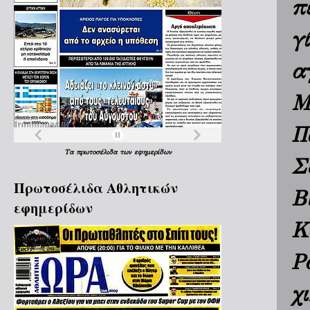
π
γ
α
Μ
Π
Τα
πρωτοσέλιδα
των
εφημερίδων
Σ
Πρωτοσέλιδα Aθλητικών
Β
εφημερίδων
Κ
Ρ
χ