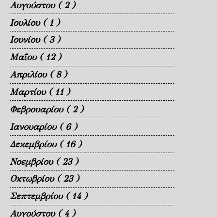
Αυγούστου
( 2 )
Ιουλίου
( 1 )
Ιουνίου
( 3 )
Μαΐου
( 12 )
Απριλίου
( 8 )
Μαρτίου
( 11 )
Φεβρουαρίου
( 2 )
Ιανουαρίου
( 6 )
Δεκεμβρίου
( 16 )
Νοεμβρίου
( 23 )
Οκτωβρίου
( 23 )
Σεπτεμβρίου
( 14 )
Αυγούστου
( 4 )