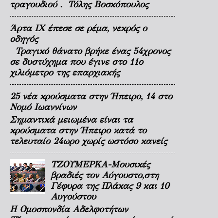
τραγουδιού . Τόλης Βοσκόπουλος
Άρτα ΙΧ έπεσε σε ρέμα, νεκρός ο
οδηγός
Τραγικό θάνατο βρήκε ένας 54χρονος
σε δυστύχημα που έγινε στο 11ο
χιλιόμετρο της επαρχιακής
25 νέα κρούσματα στην Ήπειρο, 14 στο
Νομό Ιωαννίνων
Σημαντικά μειωμένα είναι τα
κρούσματα στην Ήπειρο κατά το
τελευταίο 24ωρο χωρίς ωστόσο κανείς
ΤΖΟΥΜΕΡΚΑ-Μουσικές
βραδιές τον Αύγουστο,στη
Γέφυρα της Πλάκας 9 και 10
Αυγούστου
Η Ομοσπονδία Αδελφοτήτων