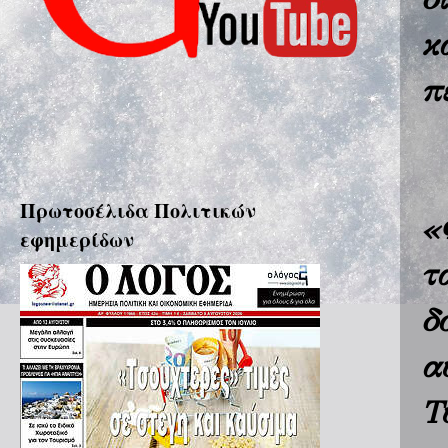
κ
π
Πρωτοσέλιδα Πολιτικών
«
εφημερίδων
τ
δ
α
Τ