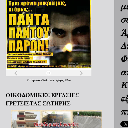
μ
σ
Ά
Δ
Φ
α
Τα
πρωτοσέλιδα
των
εφημερίδων
Κ
ΟΙΚΟΔΟΜΙΚΕΣ ΕΡΓΑΣΙΕΣ
ε
ΓΡΕΤΣΙΣΤΑΣ ΣΩΤΗΡΗΣ
π