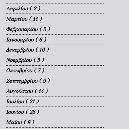
Απριλίου
( 2 )
Μαρτίου
( 11 )
Φεβρουαρίου
( 5 )
Ιανουαρίου
( 6 )
Δεκεμβρίου
( 10 )
Νοεμβρίου
( 5 )
Οκτωβρίου
( 7 )
Σεπτεμβρίου
( 9 )
Αυγούστου
( 14 )
Ιουλίου
( 21 )
Ιουνίου
( 28 )
Μαΐου
( 8 )