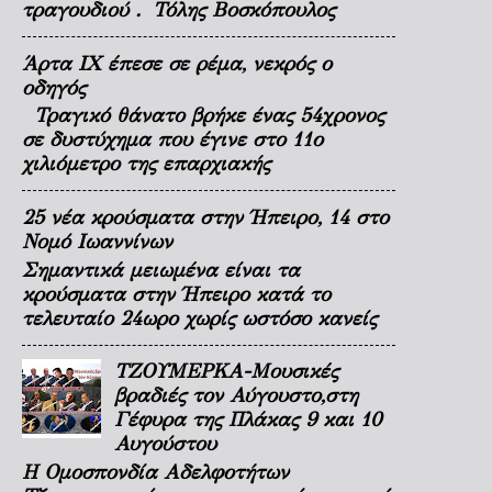
τραγουδιού . Τόλης Βοσκόπουλος
Άρτα ΙΧ έπεσε σε ρέμα, νεκρός ο
οδηγός
Τραγικό θάνατο βρήκε ένας 54χρονος
σε δυστύχημα που έγινε στο 11ο
χιλιόμετρο της επαρχιακής
25 νέα κρούσματα στην Ήπειρο, 14 στο
Νομό Ιωαννίνων
Σημαντικά μειωμένα είναι τα
κρούσματα στην Ήπειρο κατά το
τελευταίο 24ωρο χωρίς ωστόσο κανείς
ΤΖΟΥΜΕΡΚΑ-Μουσικές
βραδιές τον Αύγουστο,στη
Γέφυρα της Πλάκας 9 και 10
Αυγούστου
Η Ομοσπονδία Αδελφοτήτων