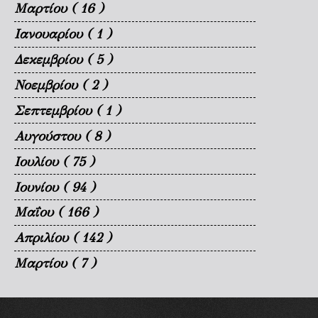
Μαρτίου
( 16 )
Ιανουαρίου
( 1 )
Δεκεμβρίου
( 5 )
Νοεμβρίου
( 2 )
Σεπτεμβρίου
( 1 )
Αυγούστου
( 8 )
Ιουλίου
( 75 )
Ιουνίου
( 94 )
Μαΐου
( 166 )
Απριλίου
( 142 )
Μαρτίου
( 7 )