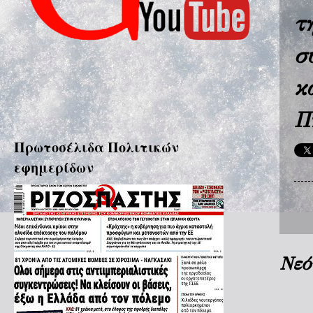
τ
σ
κ
Π
Πρωτοσέλιδα Πολιτικών
εφημερίδων
Νεό