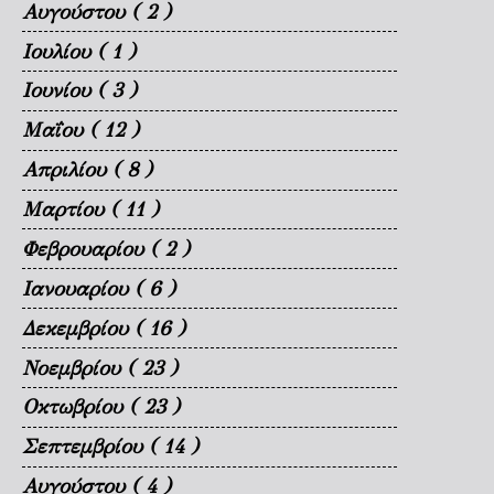
Αυγούστου
( 2 )
Ιουλίου
( 1 )
Ιουνίου
( 3 )
Μαΐου
( 12 )
Απριλίου
( 8 )
Μαρτίου
( 11 )
Φεβρουαρίου
( 2 )
Ιανουαρίου
( 6 )
Δεκεμβρίου
( 16 )
Νοεμβρίου
( 23 )
Οκτωβρίου
( 23 )
Σεπτεμβρίου
( 14 )
Αυγούστου
( 4 )