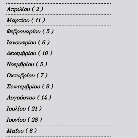
Απριλίου
( 2 )
Μαρτίου
( 11 )
Φεβρουαρίου
( 5 )
Ιανουαρίου
( 6 )
Δεκεμβρίου
( 10 )
Νοεμβρίου
( 5 )
Οκτωβρίου
( 7 )
Σεπτεμβρίου
( 9 )
Αυγούστου
( 14 )
Ιουλίου
( 21 )
Ιουνίου
( 28 )
Μαΐου
( 8 )