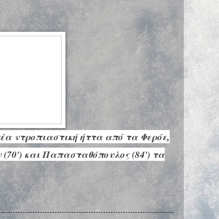
νέα ντροπιαστική ήττα από τα Φερόε,
ν (70') και Παπασταθόπουλος (84') τα