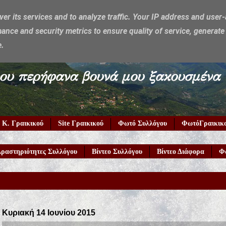
ver its services and to analyze traffic. Your IP address and user
ance and security metrics to ensure quality of service, generat
e.
υμέρκα μου περήφανα βουνά μου ξακουσμένα
 Κ. Γραικικού
Site Γραικικού
Φωτό Συλλόγου
ΦωτόΓραικικ
ραστηριότητες Συλλόγου
Βίντεο Συλλόγου
Βίντεο Διάφορα
Φ
Κυριακή 14 Ιουνίου 2015