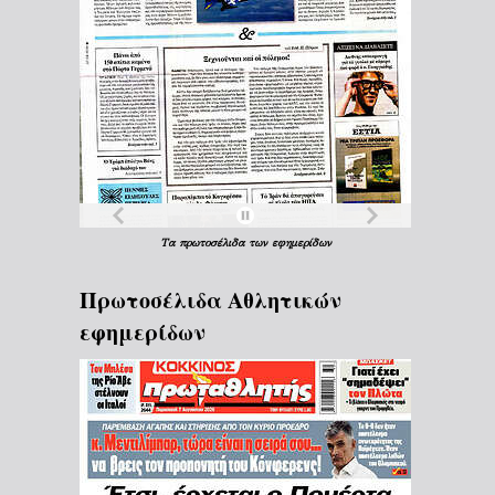
Τα
πρωτοσέλιδα
των
εφημερίδων
Πρωτοσέλιδα Aθλητικών
εφημερίδων