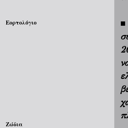
■
Εορτολόγιο
σ
2
ν
ε
β
χ
π
Ζώδια