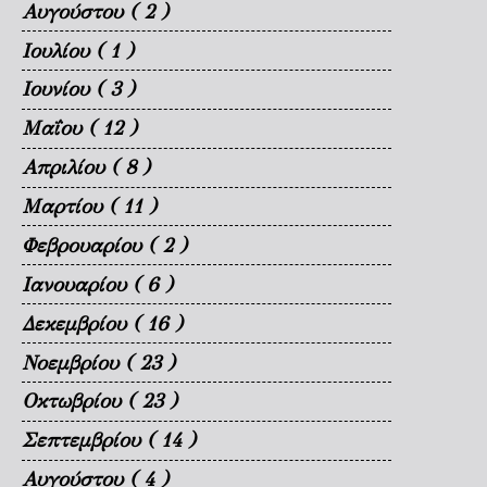
Αυγούστου
( 2 )
Ιουλίου
( 1 )
Ιουνίου
( 3 )
Μαΐου
( 12 )
Απριλίου
( 8 )
Μαρτίου
( 11 )
Φεβρουαρίου
( 2 )
Ιανουαρίου
( 6 )
Δεκεμβρίου
( 16 )
Νοεμβρίου
( 23 )
Οκτωβρίου
( 23 )
Σεπτεμβρίου
( 14 )
Αυγούστου
( 4 )