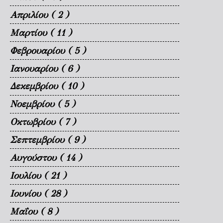
Απριλίου
( 2 )
Μαρτίου
( 11 )
Φεβρουαρίου
( 5 )
Ιανουαρίου
( 6 )
Δεκεμβρίου
( 10 )
Νοεμβρίου
( 5 )
Οκτωβρίου
( 7 )
Σεπτεμβρίου
( 9 )
Αυγούστου
( 14 )
Ιουλίου
( 21 )
Ιουνίου
( 28 )
Μαΐου
( 8 )