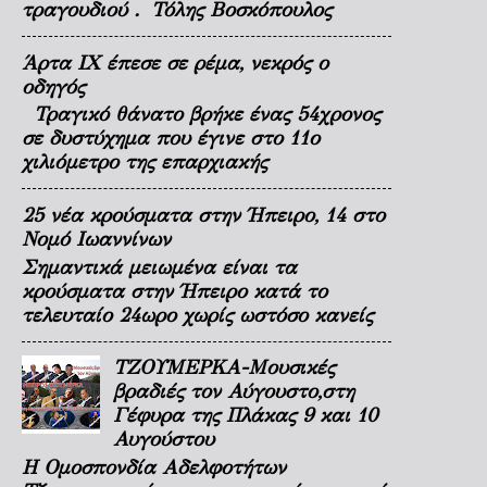
τραγουδιού . Τόλης Βοσκόπουλος
Άρτα ΙΧ έπεσε σε ρέμα, νεκρός ο
οδηγός
Τραγικό θάνατο βρήκε ένας 54χρονος
σε δυστύχημα που έγινε στο 11ο
χιλιόμετρο της επαρχιακής
25 νέα κρούσματα στην Ήπειρο, 14 στο
Νομό Ιωαννίνων
Σημαντικά μειωμένα είναι τα
κρούσματα στην Ήπειρο κατά το
τελευταίο 24ωρο χωρίς ωστόσο κανείς
ΤΖΟΥΜΕΡΚΑ-Μουσικές
βραδιές τον Αύγουστο,στη
Γέφυρα της Πλάκας 9 και 10
Αυγούστου
Η Ομοσπονδία Αδελφοτήτων