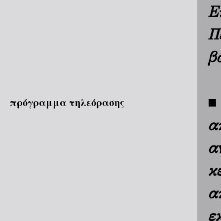
Ε
Π
β
■
πρόγραμμα τηλεόρασης
α
α
κ
α
ε