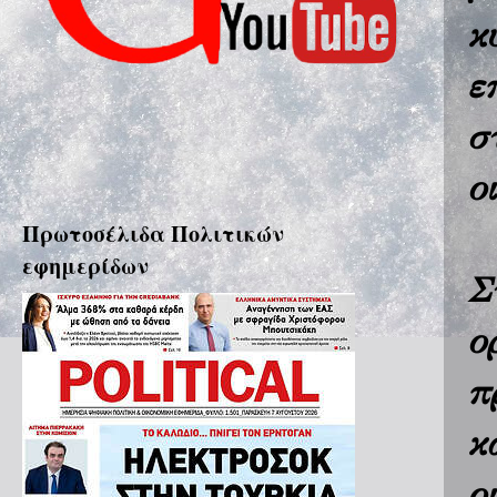
κ
ε
σ
ο
Πρωτοσέλιδα Πολιτικών
εφημερίδων
Σ
ο
π
κ
ο