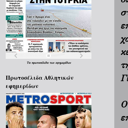
σ
ε
χ
κ
τ
Τα
πρωτοσέλιδα
των
εφημερίδων
Γ
Πρωτοσέλιδα Aθλητικών
εφημερίδων
Ο
ε