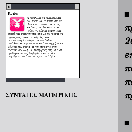
■
π
2
ε
π
π
π
ΣΥΝΤΑΓΕΣ ΜΑΓΕΙΡΙΚΗΣ
■