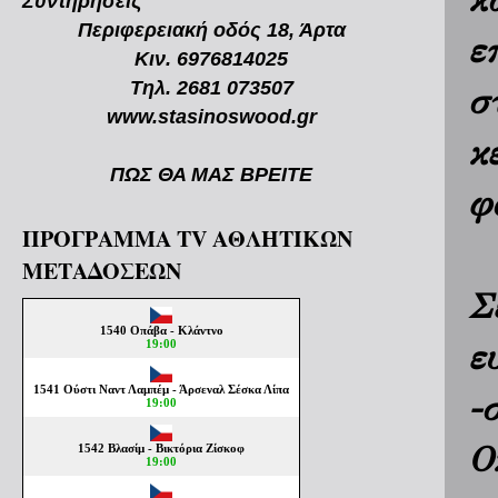
κ
Συντηρήσεις
Περιφερειακή οδός 18, Άρτα
ε
Κιν. 6976814025
Τηλ. 2681 073507
σ
www.stasinoswood.gr
κ
ΠΩΣ ΘΑ ΜΑΣ ΒΡΕΙΤΕ
φ
ΠΡΟΓΡΑΜΜΑ TV ΑΘΛΗΤΙΚΩΝ
ΜΕΤΑΔΟΣΕΩΝ
Σ
ε
-
Ο