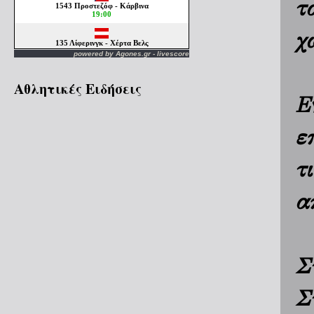
τ
χ
powered by
Agones.gr
-
livescore
Αθλητικές Ειδήσεις
Ε
ε
τ
α
Σ
Σ