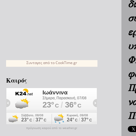
δ
σ
ε
υ
Φ
Συνταγες
από το
CookTime.gr
φ
Καιρός
Π
ν
Π
πρόγνωση καιρού από το weather.gr