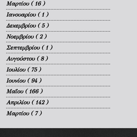
Μαρτίου
( 16 )
Ιανουαρίου
( 1 )
Δεκεμβρίου
( 5 )
Νοεμβρίου
( 2 )
Σεπτεμβρίου
( 1 )
Αυγούστου
( 8 )
Ιουλίου
( 75 )
Ιουνίου
( 94 )
Μαΐου
( 166 )
Απριλίου
( 142 )
Μαρτίου
( 7 )