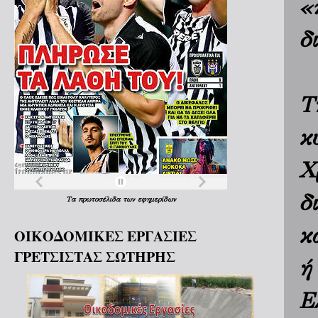
«
δ
Τ
κ
Χ
δ
Τα
πρωτοσέλιδα
των
εφημερίδων
κ
ΟΙΚΟΔΟΜΙΚΕΣ ΕΡΓΑΣΙΕΣ
ΓΡΕΤΣΙΣΤΑΣ ΣΩΤΗΡΗΣ
ή
Ε