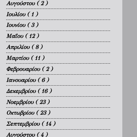
Αυγούστου
( 2 )
Ιουλίου
( 1 )
Ιουνίου
( 3 )
Μαΐου
( 12 )
Απριλίου
( 8 )
Μαρτίου
( 11 )
Φεβρουαρίου
( 2 )
Ιανουαρίου
( 6 )
Δεκεμβρίου
( 16 )
Νοεμβρίου
( 23 )
Οκτωβρίου
( 23 )
Σεπτεμβρίου
( 14 )
Αυγούστου
( 4 )