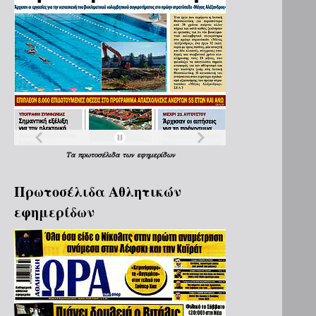
Τα
πρωτοσέλιδα
των
εφημερίδων
Πρωτοσέλιδα Aθλητικών
εφημερίδων