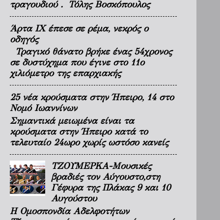
τραγουδιού . Τόλης Βοσκόπουλος
Άρτα ΙΧ έπεσε σε ρέμα, νεκρός ο
οδηγός
Τραγικό θάνατο βρήκε ένας 54χρονος
σε δυστύχημα που έγινε στο 11ο
χιλιόμετρο της επαρχιακής
25 νέα κρούσματα στην Ήπειρο, 14 στο
Νομό Ιωαννίνων
Σημαντικά μειωμένα είναι τα
κρούσματα στην Ήπειρο κατά το
τελευταίο 24ωρο χωρίς ωστόσο κανείς
ΤΖΟΥΜΕΡΚΑ-Μουσικές
βραδιές τον Αύγουστο,στη
Γέφυρα της Πλάκας 9 και 10
Αυγούστου
Η Ομοσπονδία Αδελφοτήτων