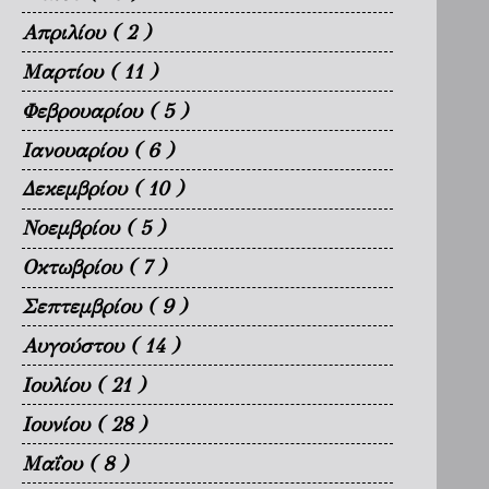
Απριλίου
( 2 )
Μαρτίου
( 11 )
Φεβρουαρίου
( 5 )
Ιανουαρίου
( 6 )
Δεκεμβρίου
( 10 )
Νοεμβρίου
( 5 )
Οκτωβρίου
( 7 )
Σεπτεμβρίου
( 9 )
Αυγούστου
( 14 )
Ιουλίου
( 21 )
Ιουνίου
( 28 )
Μαΐου
( 8 )