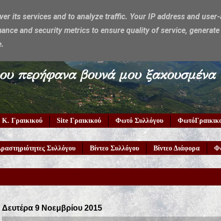
ver its services and to analyze traffic. Your IP address and user
ance and security metrics to ensure quality of service, generat
e.
υμέρκα μου περήφανα βουνά μου ξακουσμένα
 Κ. Γραικικού
Site Γραικικού
Φωτό Συλλόγου
ΦωτόΓραικικ
ραστηριότητες Συλλόγου
Βίντεο Συλλόγου
Βίντεο Διάφορα
Φ
Δευτέρα 9 Νοεμβρίου 2015