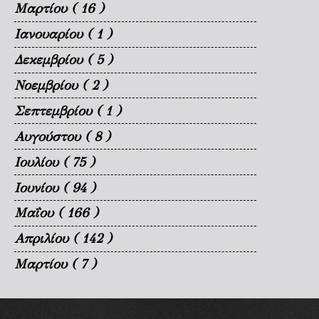
Μαρτίου
( 16 )
Ιανουαρίου
( 1 )
Δεκεμβρίου
( 5 )
Νοεμβρίου
( 2 )
Σεπτεμβρίου
( 1 )
Αυγούστου
( 8 )
Ιουλίου
( 75 )
Ιουνίου
( 94 )
Μαΐου
( 166 )
Απριλίου
( 142 )
Μαρτίου
( 7 )