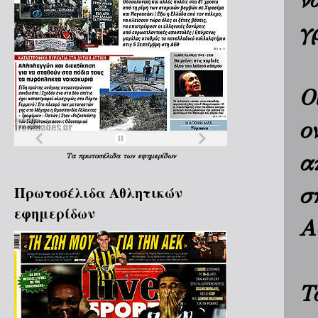
ν
γ
Ο
ο
α
Τα
πρωτοσέλιδα
των
εφημερίδων
Πρωτοσέλιδα Aθλητικών
σ
εφημερίδων
Α
Τ