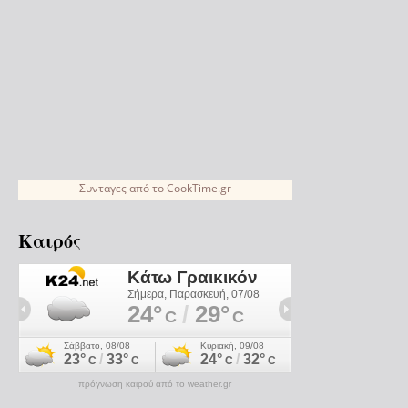
Συνταγες
από το
CookTime.gr
Καιρός
πρόγνωση καιρού από το weather.gr