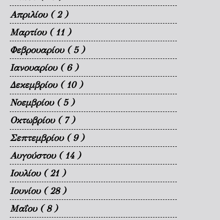
Απριλίου
( 2 )
Μαρτίου
( 11 )
Φεβρουαρίου
( 5 )
Ιανουαρίου
( 6 )
Δεκεμβρίου
( 10 )
Νοεμβρίου
( 5 )
Οκτωβρίου
( 7 )
Σεπτεμβρίου
( 9 )
Αυγούστου
( 14 )
Ιουλίου
( 21 )
Ιουνίου
( 28 )
Μαΐου
( 8 )