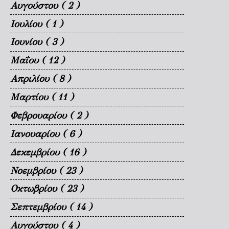
Αυγούστου
( 2 )
Ιουλίου
( 1 )
Ιουνίου
( 3 )
Μαΐου
( 12 )
Απριλίου
( 8 )
Μαρτίου
( 11 )
Φεβρουαρίου
( 2 )
Ιανουαρίου
( 6 )
Δεκεμβρίου
( 16 )
Νοεμβρίου
( 23 )
Οκτωβρίου
( 23 )
Σεπτεμβρίου
( 14 )
Αυγούστου
( 4 )