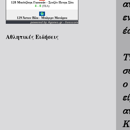
α
ε
powered by
Agones.gr
-
livescore
έ
Αθλητικές Ειδήσεις
Τ
σ
ο
ε
α
Κ