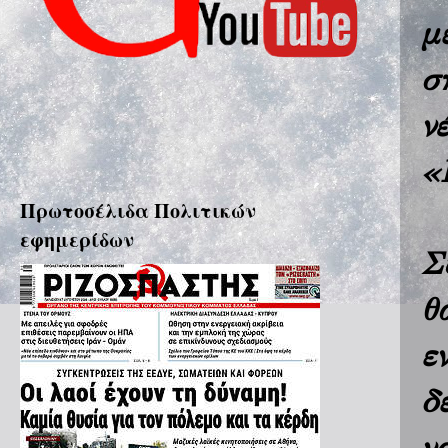
μ
σ
ν
«
Πρωτοσέλιδα Πολιτικών
εφημερίδων
Σ
θ
ε
δ