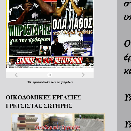
σ
υ
Ο
έ
κ
Τα
πρωτοσέλιδα
των
εφημερίδων
Υ
ΟΙΚΟΔΟΜΙΚΕΣ ΕΡΓΑΣΙΕΣ
ΓΡΕΤΣΙΣΤΑΣ ΣΩΤΗΡΗΣ
Υ