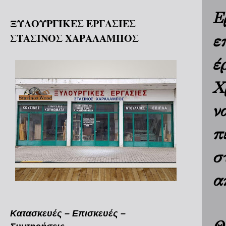
Ε
ΞΥΛΟΥΡΓΙΚΕΣ ΕΡΓΑΣΙΕΣ
ΣΤΑΣΙΝΟΣ ΧΑΡΑΛΑΜΠΟΣ
ε
έ
Χ
ν
π
σ
α
Κατασκευές – Επισκευές –