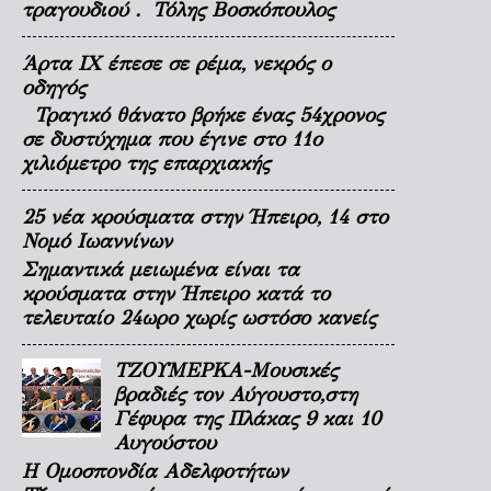
τραγουδιού . Τόλης Βοσκόπουλος
Άρτα ΙΧ έπεσε σε ρέμα, νεκρός ο
οδηγός
Τραγικό θάνατο βρήκε ένας 54χρονος
σε δυστύχημα που έγινε στο 11ο
χιλιόμετρο της επαρχιακής
25 νέα κρούσματα στην Ήπειρο, 14 στο
Νομό Ιωαννίνων
Σημαντικά μειωμένα είναι τα
κρούσματα στην Ήπειρο κατά το
τελευταίο 24ωρο χωρίς ωστόσο κανείς
ΤΖΟΥΜΕΡΚΑ-Μουσικές
βραδιές τον Αύγουστο,στη
Γέφυρα της Πλάκας 9 και 10
Αυγούστου
Η Ομοσπονδία Αδελφοτήτων