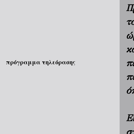
Π
τ
ώ
κ
π
πρόγραμμα τηλεόρασης
π
ό
Ε
σ