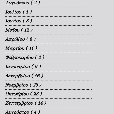
Αυγούστου
( 2 )
Ιουλίου
( 1 )
Ιουνίου
( 3 )
Μαΐου
( 12 )
Απριλίου
( 8 )
Μαρτίου
( 11 )
Φεβρουαρίου
( 2 )
Ιανουαρίου
( 6 )
Δεκεμβρίου
( 16 )
Νοεμβρίου
( 23 )
Οκτωβρίου
( 23 )
Σεπτεμβρίου
( 14 )
Αυγούστου
( 4 )