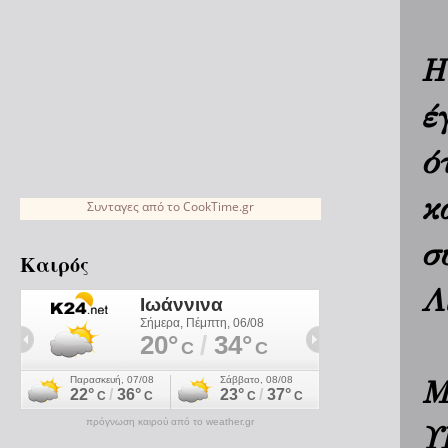
Η
έ
ό
κ
Συνταγες
από το
CookTime.gr
σ
Καιρός
Λ
Μ
πρόγνωση καιρού από το weather.gr
Υ