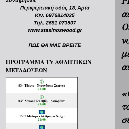
P
Συντηρήσεις
Περιφερειακή οδός 18, Άρτα
α
Κιν. 6976814025
Τηλ. 2681 073507
Ο
www.stasinoswood.gr
ν
ΠΩΣ ΘΑ ΜΑΣ ΒΡΕΙΤΕ
μ
ΠΡΟΓΡΑΜΜΑ TV ΑΘΛΗΤΙΚΩΝ
α
ΜΕΤΑΔΟΣΕΩΝ
«
τ
σ