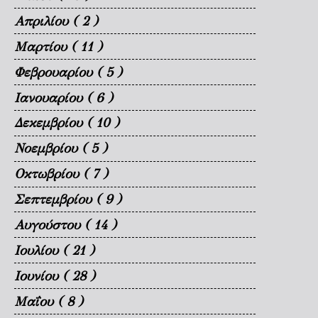
Απριλίου
( 2 )
Μαρτίου
( 11 )
Φεβρουαρίου
( 5 )
Ιανουαρίου
( 6 )
Δεκεμβρίου
( 10 )
Νοεμβρίου
( 5 )
Οκτωβρίου
( 7 )
Σεπτεμβρίου
( 9 )
Αυγούστου
( 14 )
Ιουλίου
( 21 )
Ιουνίου
( 28 )
Μαΐου
( 8 )