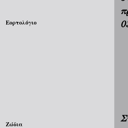
π
Εορτολόγιο
0
Σ
Ζώδια