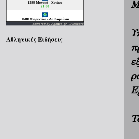
Μ
powered by
Agones.gr
-
livescore
Υ
Αθλητικές Ειδήσεις
π
ε
ρ
E
Τ