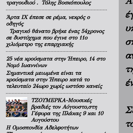
Α
τραγουδιού . Τόλης Βοσκόπουλος
έ
Άρτα ΙΧ έπεσε σε ρέμα, νεκρός ο
οδηγός
υ
Τραγικό θάνατο βρήκε ένας 54χρονος
σε δυστύχημα που έγινε στο 11ο
σ
χιλιόμετρο της επαρχιακής
α
25 νέα κρούσματα στην Ήπειρο, 14 στο
Νομό Ιωαννίνων
τ
Σημαντικά μειωμένα είναι τα
κρούσματα στην Ήπειρο κατά το
έ
τελευταίο 24ωρο χωρίς ωστόσο κανείς
ΤΖΟΥΜΕΡΚΑ-Μουσικές
βραδιές τον Αύγουστο,στη
Σ
Γέφυρα της Πλάκας 9 και 10
Αυγούστου
τ
Η Ομοσπονδία Αδελφοτήτων