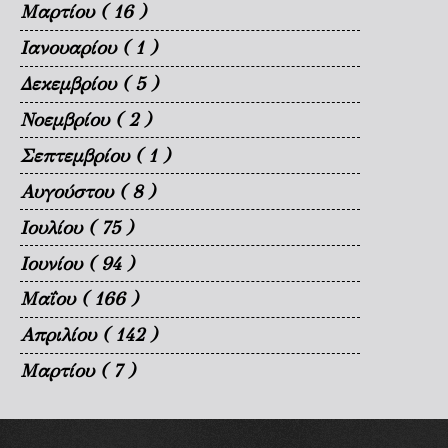
Μαρτίου
( 16 )
Ιανουαρίου
( 1 )
Δεκεμβρίου
( 5 )
Νοεμβρίου
( 2 )
Σεπτεμβρίου
( 1 )
Αυγούστου
( 8 )
Ιουλίου
( 75 )
Ιουνίου
( 94 )
Μαΐου
( 166 )
Απριλίου
( 142 )
Μαρτίου
( 7 )