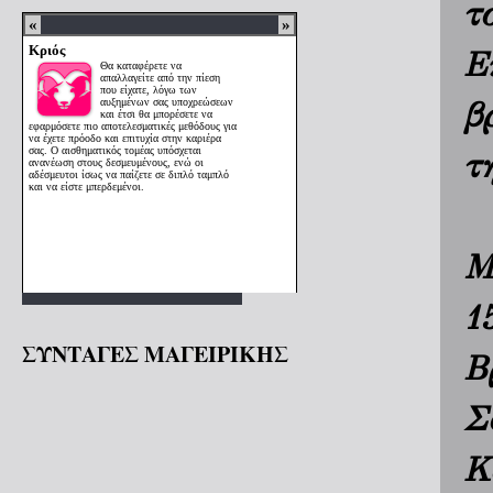
τ
Ε
β
τ
Μ
1
ΣΥΝΤΑΓΕΣ ΜΑΓΕΙΡΙΚΗΣ
Β
Σ
Κ