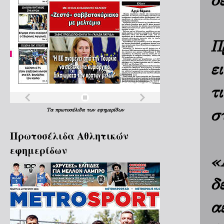
δ
Π
ε
τ
σ
Τα
πρωτοσέλιδα
των
εφημερίδων
Πρωτοσέλιδα Aθλητικών
εφημερίδων
«
δ
α