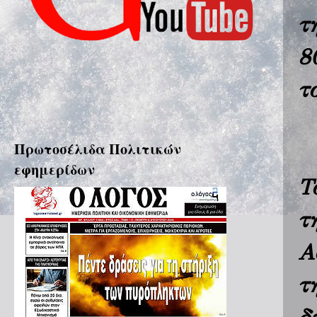
τ
8
τ
Πρωτοσέλιδα Πολιτικών
εφημερίδων
Τ
τ
Α
τ