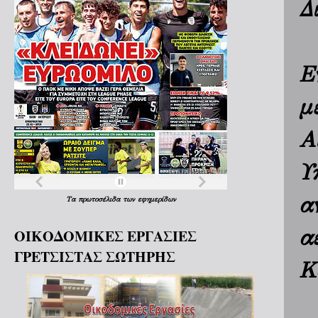
Δ
Ε
μ
Α
Υ
α
Τα
πρωτοσέλιδα
των
εφημερίδων
α
ΟΙΚΟΔΟΜΙΚΕΣ ΕΡΓΑΣΙΕΣ
ΓΡΕΤΣΙΣΤΑΣ ΣΩΤΗΡΗΣ
Κ