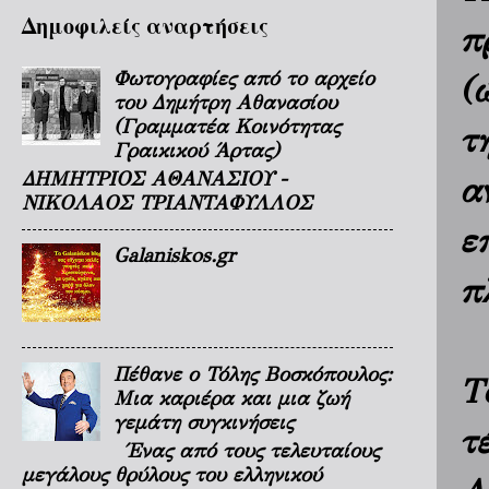
Δημοφιλείς αναρτήσεις
π
Φωτογραφίες από το αρχείο
(
του Δημήτρη Αθανασίου
(Γραμματέα Κοινότητας
τ
Γραικικού Άρτας)
ΔΗΜΗΤΡΙΟΣ ΑΘΑΝΑΣΙΟΥ -
α
ΝΙΚΟΛΑΟΣ ΤΡΙΑΝΤΑΦΥΛΛΟΣ
ε
Galaniskos.gr
π
Πέθανε ο Τόλης Βοσκόπουλος:
T
Μια καριέρα και μια ζωή
γεμάτη συγκινήσεις
τ
Ένας από τους τελευταίους
μεγάλους θρύλους του ελληνικού