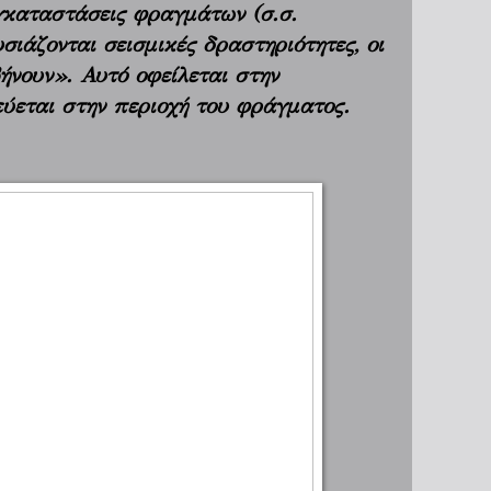
γκαταστάσεις φραγμάτων (σ.σ.
σιάζονται σεισμικές δραστηριότητες, οι
ήνουν». Αυτό οφείλεται στην
ύεται στην περιοχή του φράγματος.