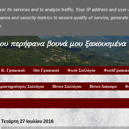
ver its services and to analyze traffic. Your IP address and user
ance and security metrics to ensure quality of service, generat
e.
υμέρκα μου περήφανα βουνά μου ξακουσμένα
 Κ. Γραικικού
Site Γραικικού
Φωτό Συλλόγου
ΦωτόΓραικικ
ραστηριότητες Συλλόγου
Βίντεο Συλλόγου
Βίντεο Διάφορα
Φ
Τετάρτη 27 Ιουλίου 2016