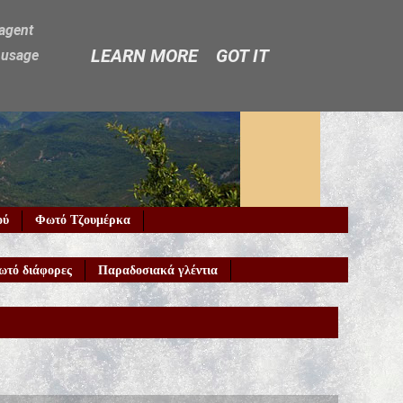
-agent
LEARN MORE
GOT IT
e usage
ού
Φωτό Τζουμέρκα
ωτό διάφορες
Παραδοσιακά γλέντια
Καλώς ήρθα