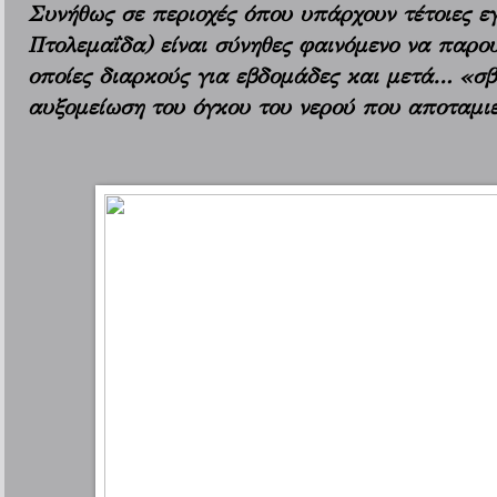
Συνήθως σε περιοχές όπου υπάρχουν τέτοιες ε
Πτολεμαΐδα) είναι σύνηθες φαινόμενο να παρου
οποίες διαρκούς για εβδομάδες και μετά… «σβ
αυξομείωση του όγκου του νερού που αποταμιε