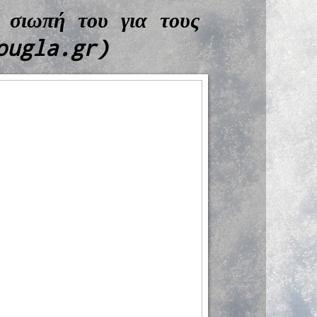
 σιωπή του για τους
Zougla.gr)