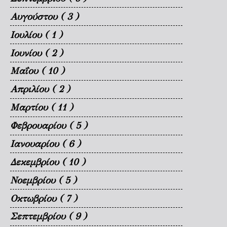
Αυγούστου
( 3 )
Ιουλίου
( 1 )
Ιουνίου
( 2 )
Μαΐου
( 10 )
Απριλίου
( 2 )
Μαρτίου
( 11 )
Φεβρουαρίου
( 5 )
Ιανουαρίου
( 6 )
Δεκεμβρίου
( 10 )
Νοεμβρίου
( 5 )
Οκτωβρίου
( 7 )
Σεπτεμβρίου
( 9 )