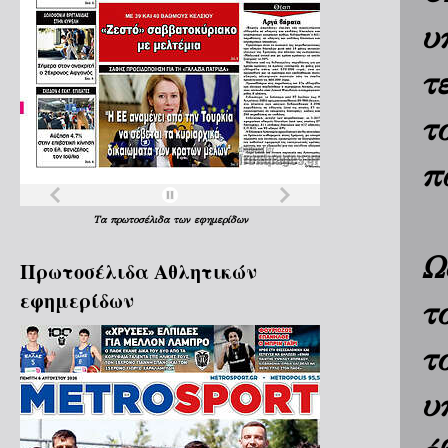
υ
τ
τ
π
Τα
πρωτοσέλιδα
των
εφημερίδων
Ω
Πρωτοσέλιδα Aθλητικών
εφημερίδων
τ
τ
υ