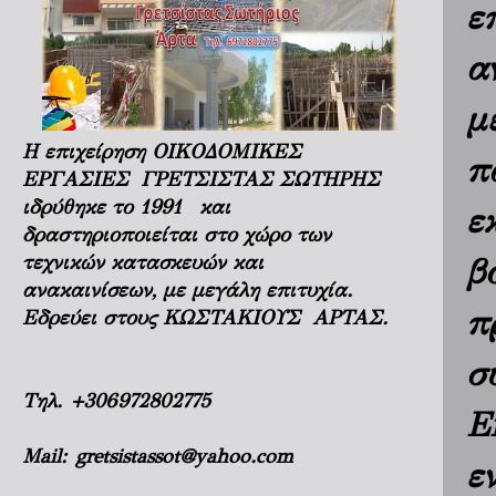
ε
α
μ
Η επιχείρηση ΟΙΚΟΔΟΜΙΚΕΣ
π
ΕΡΓΑΣΙΕΣ ΓΡΕΤΣΙΣΤΑΣ ΣΩΤΗΡΗΣ
ιδρύθηκε το 1991 και
ε
δραστηριοποιείται στο χώρο των
τεχνικών κατασκευών και
β
ανακαινίσεων, με μεγάλη επιτυχία.
π
Εδρεύει στους ΚΩΣΤΑΚΙΟΥΣ ΑΡΤΑΣ.
σ
Τηλ.
+306972802775
E
Mail:
gretsistassot@yahoo.com
ε