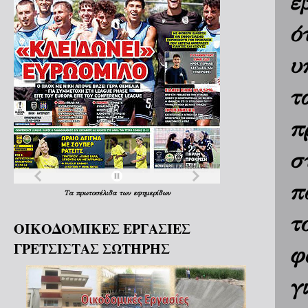
έ
ό
υ
τ
π
σ
π
Τα
πρωτοσέλιδα
των
εφημερίδων
τ
ΟΙΚΟΔΟΜΙΚΕΣ ΕΡΓΑΣΙΕΣ
ΓΡΕΤΣΙΣΤΑΣ ΣΩΤΗΡΗΣ
φ
γ