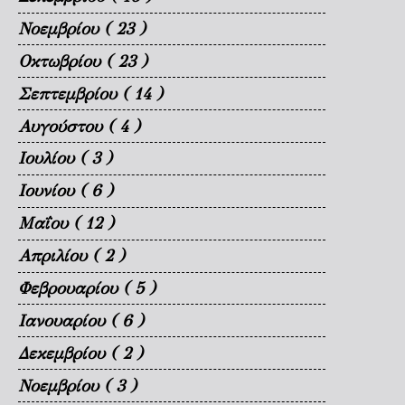
Νοεμβρίου
( 23 )
Οκτωβρίου
( 23 )
Σεπτεμβρίου
( 14 )
Αυγούστου
( 4 )
Ιουλίου
( 3 )
Ιουνίου
( 6 )
Μαΐου
( 12 )
Απριλίου
( 2 )
Φεβρουαρίου
( 5 )
Ιανουαρίου
( 6 )
Δεκεμβρίου
( 2 )
Νοεμβρίου
( 3 )