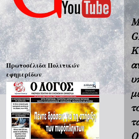
Μ
G
Κ
α
Πρωτοσέλιδα Πολιτικών
εφημερίδων
υ
μ
τ
τ
Ο