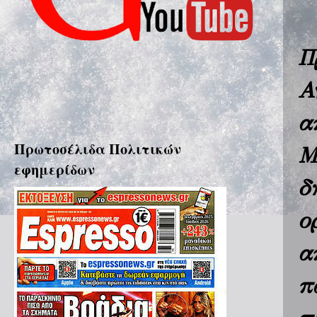
Π
Α
α
Πρωτοσέλιδα Πολιτικών
Μ
εφημερίδων
δ
ο
α
π