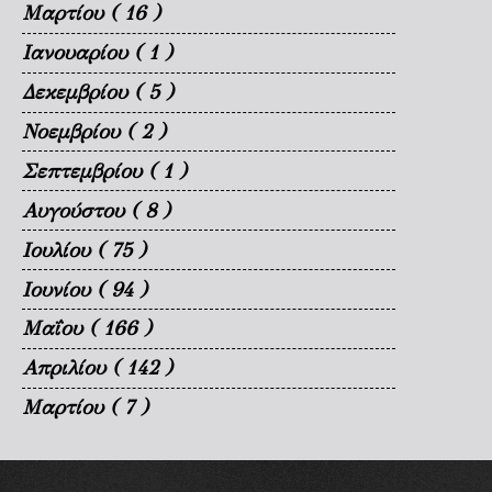
Μαρτίου
( 16 )
Ιανουαρίου
( 1 )
Δεκεμβρίου
( 5 )
Νοεμβρίου
( 2 )
Σεπτεμβρίου
( 1 )
Αυγούστου
( 8 )
Ιουλίου
( 75 )
Ιουνίου
( 94 )
Μαΐου
( 166 )
Απριλίου
( 142 )
Μαρτίου
( 7 )