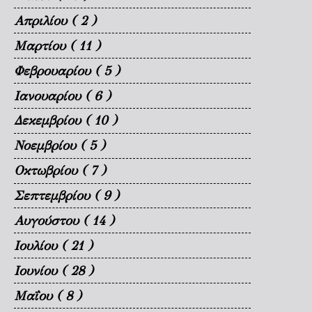
Απριλίου
( 2 )
Μαρτίου
( 11 )
Φεβρουαρίου
( 5 )
Ιανουαρίου
( 6 )
Δεκεμβρίου
( 10 )
Νοεμβρίου
( 5 )
Οκτωβρίου
( 7 )
Σεπτεμβρίου
( 9 )
Αυγούστου
( 14 )
Ιουλίου
( 21 )
Ιουνίου
( 28 )
Μαΐου
( 8 )