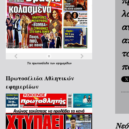
π
λ
α
α
τ
π
Τα
πρωτοσέλιδα
των
εφημερίδων
Πρωτοσέλιδα Aθλητικών
εφημερίδων
Νεό