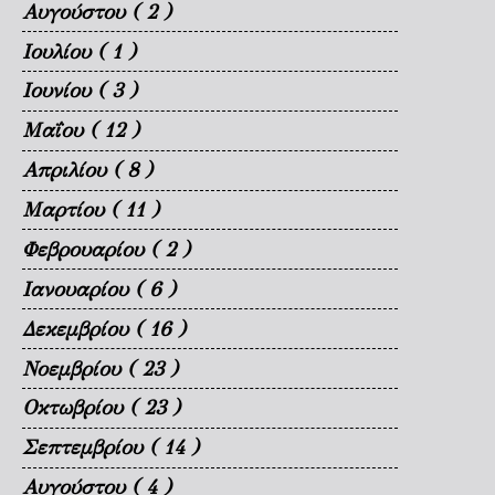
Αυγούστου
( 2 )
Ιουλίου
( 1 )
Ιουνίου
( 3 )
Μαΐου
( 12 )
Απριλίου
( 8 )
Μαρτίου
( 11 )
Φεβρουαρίου
( 2 )
Ιανουαρίου
( 6 )
Δεκεμβρίου
( 16 )
Νοεμβρίου
( 23 )
Οκτωβρίου
( 23 )
Σεπτεμβρίου
( 14 )
Αυγούστου
( 4 )