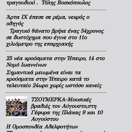
τραγουδιού . Τόλης Βοσκόπουλος
Άρτα ΙΧ έπεσε σε ρέμα, νεκρός ο
οδηγός
Τραγικό θάνατο βρήκε ένας 54χρονος
σε δυστύχημα που έγινε στο 11ο
χιλιόμετρο της επαρχιακής
25 νέα κρούσματα στην Ήπειρο, 14 στο
Νομό Ιωαννίνων
Σημαντικά μειωμένα είναι τα
κρούσματα στην Ήπειρο κατά το
τελευταίο 24ωρο χωρίς ωστόσο κανείς
ΤΖΟΥΜΕΡΚΑ-Μουσικές
βραδιές τον Αύγουστο,στη
Γέφυρα της Πλάκας 9 και 10
Αυγούστου
Η Ομοσπονδία Αδελφοτήτων