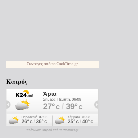
Συνταγες
από το
CookTime.gr
Καιρός
πρόγνωση καιρού από το weather.gr