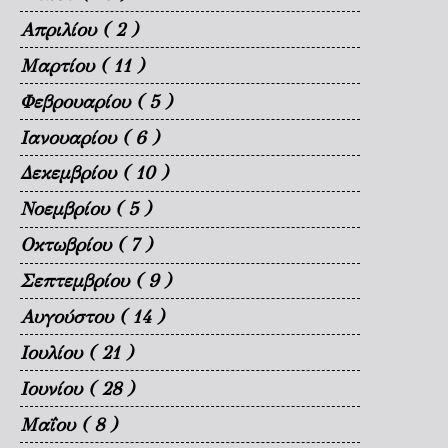
Απριλίου
( 2 )
Μαρτίου
( 11 )
Φεβρουαρίου
( 5 )
Ιανουαρίου
( 6 )
Δεκεμβρίου
( 10 )
Νοεμβρίου
( 5 )
Οκτωβρίου
( 7 )
Σεπτεμβρίου
( 9 )
Αυγούστου
( 14 )
Ιουλίου
( 21 )
Ιουνίου
( 28 )
Μαΐου
( 8 )