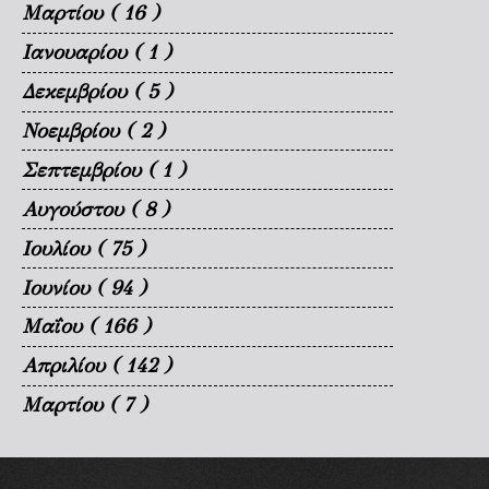
Μαρτίου
( 16 )
Ιανουαρίου
( 1 )
Δεκεμβρίου
( 5 )
Νοεμβρίου
( 2 )
Σεπτεμβρίου
( 1 )
Αυγούστου
( 8 )
Ιουλίου
( 75 )
Ιουνίου
( 94 )
Μαΐου
( 166 )
Απριλίου
( 142 )
Μαρτίου
( 7 )