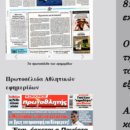
8
ε
Ο
τ
Τα
πρωτοσέλιδα
των
εφημερίδων
τ
Πρωτοσέλιδα Aθλητικών
ε
εφημερίδων
Α
κ