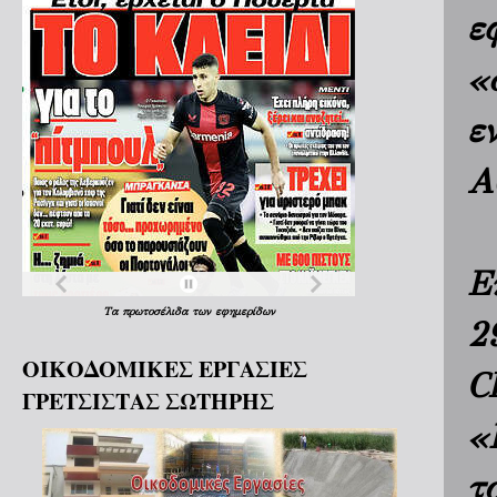
ε
«
ε
Α
Ε
Τα
πρωτοσέλιδα
των
εφημερίδων
2
ΟΙΚΟΔΟΜΙΚΕΣ ΕΡΓΑΣΙΕΣ
C
ΓΡΕΤΣΙΣΤΑΣ ΣΩΤΗΡΗΣ
«
τ