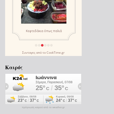
Συνταγες
από το
CookTime.gr
Καιρός
πρόγνωση καιρού από το weather.gr