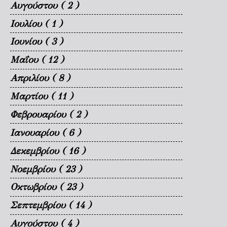
Αυγούστου
( 2 )
Ιουλίου
( 1 )
Ιουνίου
( 3 )
Μαΐου
( 12 )
Απριλίου
( 8 )
Μαρτίου
( 11 )
Φεβρουαρίου
( 2 )
Ιανουαρίου
( 6 )
Δεκεμβρίου
( 16 )
Νοεμβρίου
( 23 )
Οκτωβρίου
( 23 )
Σεπτεμβρίου
( 14 )
Αυγούστου
( 4 )