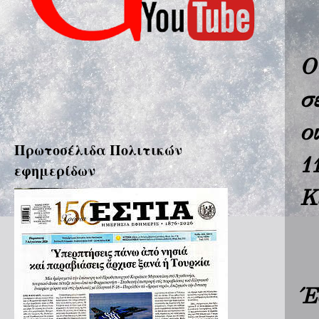
Ο
σ
ο
Πρωτοσέλιδα Πολιτικών
1
εφημερίδων
Κ
Έ