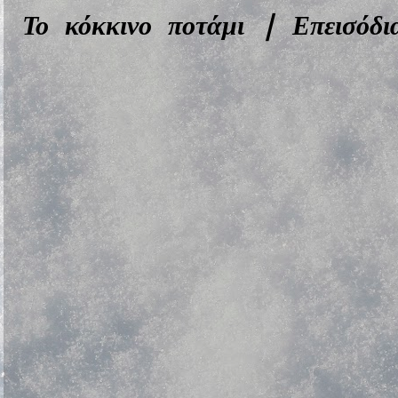
Το κόκκινο ποτάμι | Επεισό