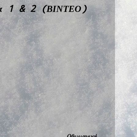
δια 1 & 2 (ΒΙΝΤΕΟ)
Οθωμανική