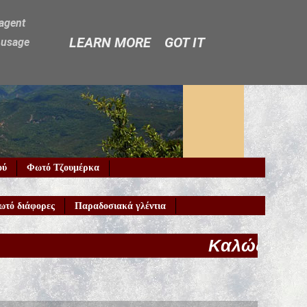
-agent
LEARN MORE
GOT IT
e usage
ού
Φωτό Τζουμέρκα
ωτό διάφορες
Παραδοσιακά γλέντια
Καλώς ήρθατε στο Galani