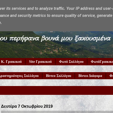
ver its services and to analyze traffic. Your IP address and user
ance and security metrics to ensure quality of service, generat
e.
υμέρκα μου περήφανα βουνά μου ξακουσμένα
 Κ. Γραικικού
Site Γραικικού
Φωτό Συλλόγου
ΦωτόΓραικικ
ραστηριότητες Συλλόγου
Βίντεο Συλλόγου
Βίντεο Διάφορα
Φ
Δευτέρα 7 Οκτωβρίου 2019