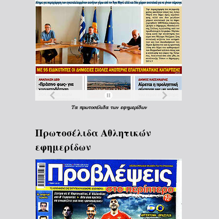
Τα
πρωτοσέλιδα
των
εφημερίδων
Πρωτοσέλιδα Aθλητικών
εφημερίδων