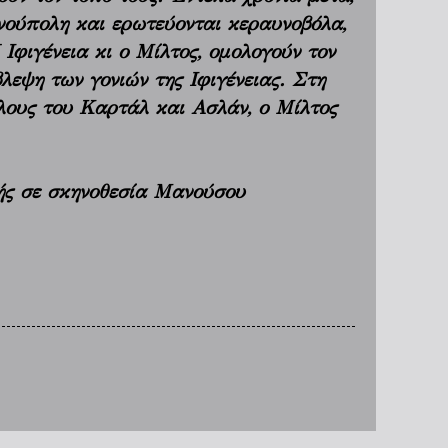
νούπολη και ερωτεύονται κεραυνοβόλα,
Ιφιγένεια κι ο Μίλτος, ομολογούν τον
εψη των γονιών της Ιφιγένειας. Στη
λους του Καρτάλ και Ασλάν, ο Μίλτος
ής σε σκηνοθεσία Μανούσου