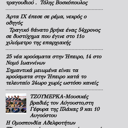
τραγουδιού . Τόλης Βοσκόπουλος
Άρτα ΙΧ έπεσε σε ρέμα, νεκρός ο
οδηγός
Τραγικό θάνατο βρήκε ένας 54χρονος
σε δυστύχημα που έγινε στο 11ο
χιλιόμετρο της επαρχιακής
25 νέα κρούσματα στην Ήπειρο, 14 στο
Νομό Ιωαννίνων
Σημαντικά μειωμένα είναι τα
κρούσματα στην Ήπειρο κατά το
τελευταίο 24ωρο χωρίς ωστόσο κανείς
ΤΖΟΥΜΕΡΚΑ-Μουσικές
βραδιές τον Αύγουστο,στη
Γέφυρα της Πλάκας 9 και 10
Αυγούστου
Η Ομοσπονδία Αδελφοτήτων