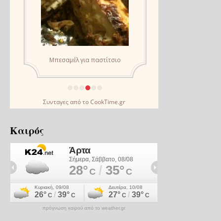
Συνταγες
από το
CookTime.gr
Καιρός
πρόγνωση καιρού από το weather.gr