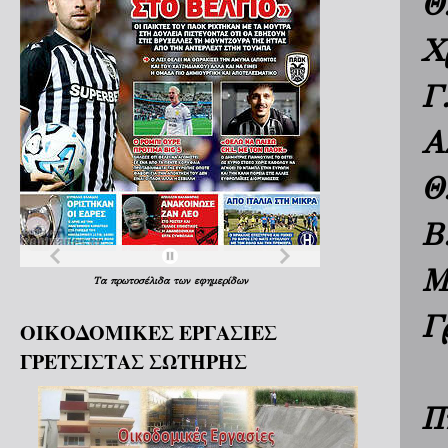
Θ
Χ
Γ
Α
Θ
Β
Μ
Τα
πρωτοσέλιδα
των
εφημερίδων
Γ
ΟΙΚΟΔΟΜΙΚΕΣ ΕΡΓΑΣΙΕΣ
ΓΡΕΤΣΙΣΤΑΣ ΣΩΤΗΡΗΣ
Π