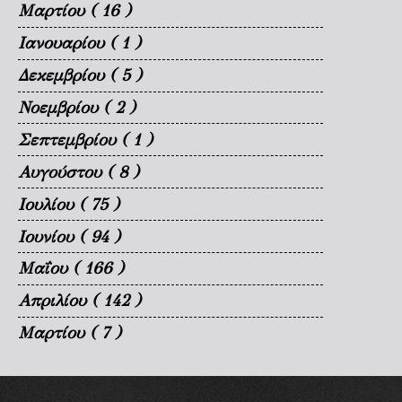
Μαρτίου
( 16 )
Ιανουαρίου
( 1 )
Δεκεμβρίου
( 5 )
Νοεμβρίου
( 2 )
Σεπτεμβρίου
( 1 )
Αυγούστου
( 8 )
Ιουλίου
( 75 )
Ιουνίου
( 94 )
Μαΐου
( 166 )
Απριλίου
( 142 )
Μαρτίου
( 7 )