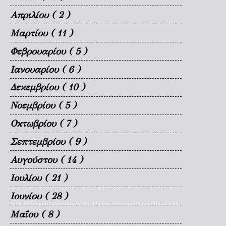
Απριλίου
( 2 )
Μαρτίου
( 11 )
Φεβρουαρίου
( 5 )
Ιανουαρίου
( 6 )
Δεκεμβρίου
( 10 )
Νοεμβρίου
( 5 )
Οκτωβρίου
( 7 )
Σεπτεμβρίου
( 9 )
Αυγούστου
( 14 )
Ιουλίου
( 21 )
Ιουνίου
( 28 )
Μαΐου
( 8 )