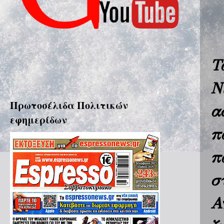
Τ
Ν
Πρωτοσέλιδα Πολιτικών
α
εφημερίδων
π
π
σ
Α