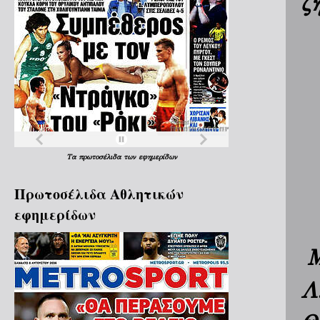
ζ
Τα
πρωτοσέλιδα
των
εφημερίδων
Πρωτοσέλιδα Aθλητικών
εφημερίδων
Μ
Λ