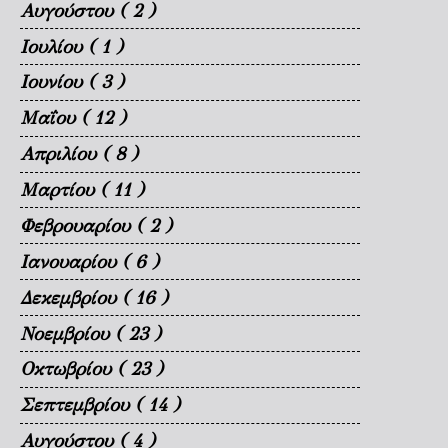
Αυγούστου
( 2 )
Ιουλίου
( 1 )
Ιουνίου
( 3 )
Μαΐου
( 12 )
Απριλίου
( 8 )
Μαρτίου
( 11 )
Φεβρουαρίου
( 2 )
Ιανουαρίου
( 6 )
Δεκεμβρίου
( 16 )
Νοεμβρίου
( 23 )
Οκτωβρίου
( 23 )
Σεπτεμβρίου
( 14 )
Αυγούστου
( 4 )