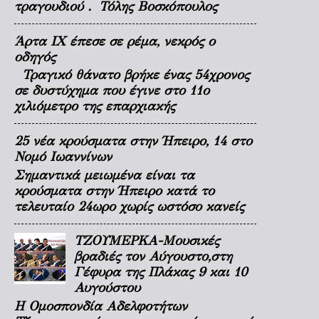
τραγουδιού . Τόλης Βοσκόπουλος
Άρτα ΙΧ έπεσε σε ρέμα, νεκρός ο
οδηγός
Τραγικό θάνατο βρήκε ένας 54χρονος
σε δυστύχημα που έγινε στο 11ο
χιλιόμετρο της επαρχιακής
25 νέα κρούσματα στην Ήπειρο, 14 στο
Νομό Ιωαννίνων
Σημαντικά μειωμένα είναι τα
κρούσματα στην Ήπειρο κατά το
τελευταίο 24ωρο χωρίς ωστόσο κανείς
ΤΖΟΥΜΕΡΚΑ-Μουσικές
βραδιές τον Αύγουστο,στη
Γέφυρα της Πλάκας 9 και 10
Αυγούστου
Η Ομοσπονδία Αδελφοτήτων