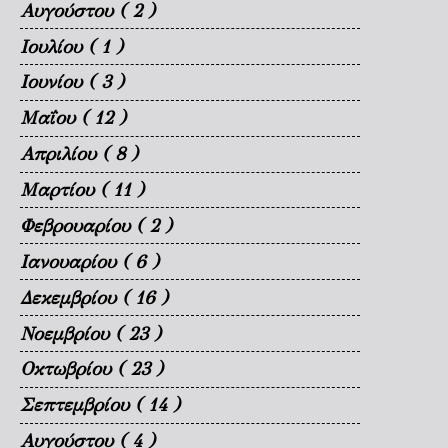
Αυγούστου
( 2 )
Ιουλίου
( 1 )
Ιουνίου
( 3 )
Μαΐου
( 12 )
Απριλίου
( 8 )
Μαρτίου
( 11 )
Φεβρουαρίου
( 2 )
Ιανουαρίου
( 6 )
Δεκεμβρίου
( 16 )
Νοεμβρίου
( 23 )
Οκτωβρίου
( 23 )
Σεπτεμβρίου
( 14 )
Αυγούστου
( 4 )