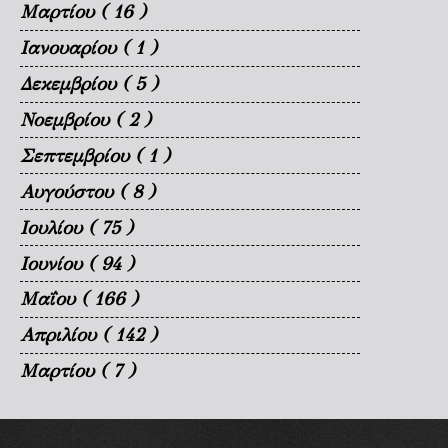
Μαρτίου
( 16 )
Ιανουαρίου
( 1 )
Δεκεμβρίου
( 5 )
Νοεμβρίου
( 2 )
Σεπτεμβρίου
( 1 )
Αυγούστου
( 8 )
Ιουλίου
( 75 )
Ιουνίου
( 94 )
Μαΐου
( 166 )
Απριλίου
( 142 )
Μαρτίου
( 7 )