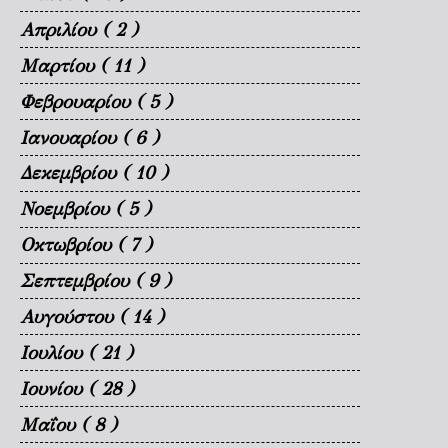
Απριλίου
( 2 )
Μαρτίου
( 11 )
Φεβρουαρίου
( 5 )
Ιανουαρίου
( 6 )
Δεκεμβρίου
( 10 )
Νοεμβρίου
( 5 )
Οκτωβρίου
( 7 )
Σεπτεμβρίου
( 9 )
Αυγούστου
( 14 )
Ιουλίου
( 21 )
Ιουνίου
( 28 )
Μαΐου
( 8 )