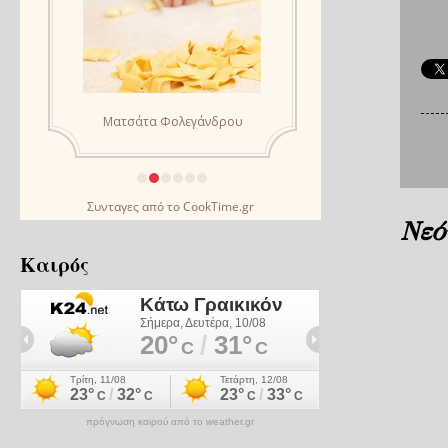
Συνταγες
από το
CookTime.gr
Νεό
Καιρός
πρόγνωση καιρού από το weather.gr