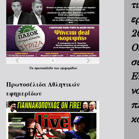
τ
ε
2
Ο
σ
Τα
πρωτοσέλιδα
των
εφημερίδων
Ε
Πρωτοσέλιδα Aθλητικών
ν
εφημερίδων
π
κ