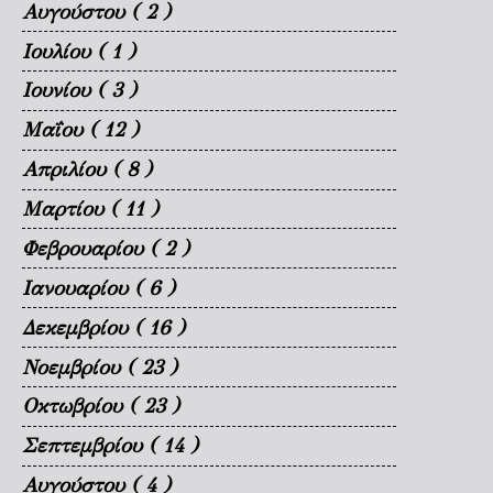
Αυγούστου
( 2 )
Ιουλίου
( 1 )
Ιουνίου
( 3 )
Μαΐου
( 12 )
Απριλίου
( 8 )
Μαρτίου
( 11 )
Φεβρουαρίου
( 2 )
Ιανουαρίου
( 6 )
Δεκεμβρίου
( 16 )
Νοεμβρίου
( 23 )
Οκτωβρίου
( 23 )
Σεπτεμβρίου
( 14 )
Αυγούστου
( 4 )