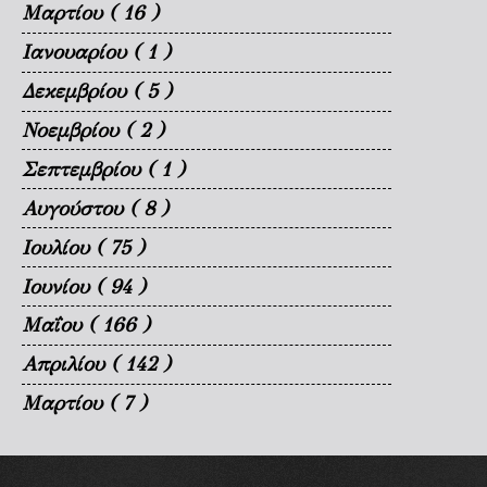
Μαρτίου
( 16 )
Ιανουαρίου
( 1 )
Δεκεμβρίου
( 5 )
Νοεμβρίου
( 2 )
Σεπτεμβρίου
( 1 )
Αυγούστου
( 8 )
Ιουλίου
( 75 )
Ιουνίου
( 94 )
Μαΐου
( 166 )
Απριλίου
( 142 )
Μαρτίου
( 7 )