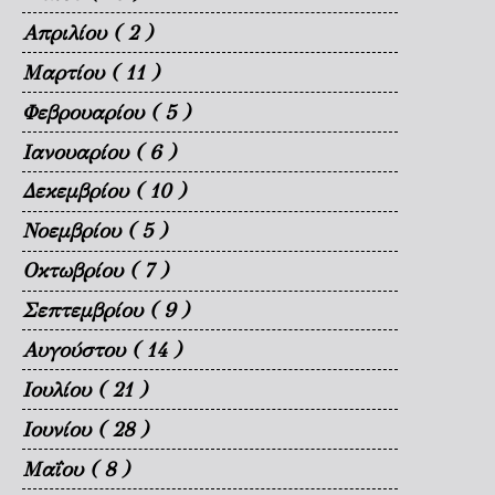
Απριλίου
( 2 )
Μαρτίου
( 11 )
Φεβρουαρίου
( 5 )
Ιανουαρίου
( 6 )
Δεκεμβρίου
( 10 )
Νοεμβρίου
( 5 )
Οκτωβρίου
( 7 )
Σεπτεμβρίου
( 9 )
Αυγούστου
( 14 )
Ιουλίου
( 21 )
Ιουνίου
( 28 )
Μαΐου
( 8 )