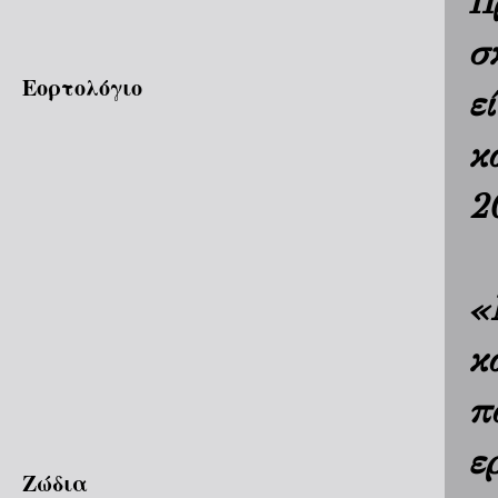
Π
σ
Εορτολόγιο
ε
κ
2
«
κ
π
ε
Ζώδια