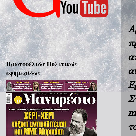
Α
π
α
Πρωτοσέλιδα Πολιτικών
α
εφημερίδων
Ε
Σ
m
τ