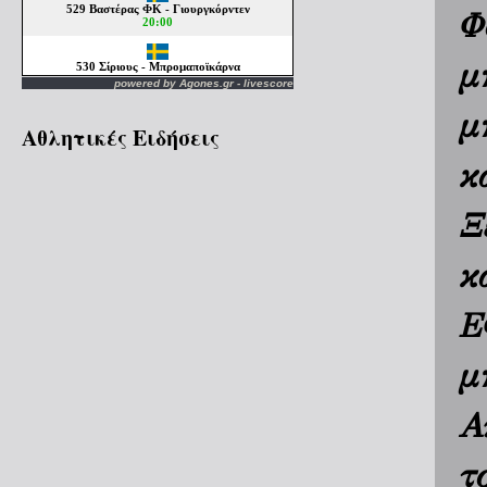
Φ
μ
powered by
Agones.gr
-
livescore
μ
Αθλητικές Ειδήσεις
κ
Ξ
κ
Ε
μ
Α
τ