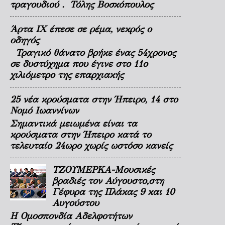
τραγουδιού . Τόλης Βοσκόπουλος
Άρτα ΙΧ έπεσε σε ρέμα, νεκρός ο
οδηγός
Τραγικό θάνατο βρήκε ένας 54χρονος
σε δυστύχημα που έγινε στο 11ο
χιλιόμετρο της επαρχιακής
25 νέα κρούσματα στην Ήπειρο, 14 στο
Νομό Ιωαννίνων
Σημαντικά μειωμένα είναι τα
κρούσματα στην Ήπειρο κατά το
τελευταίο 24ωρο χωρίς ωστόσο κανείς
ΤΖΟΥΜΕΡΚΑ-Μουσικές
βραδιές τον Αύγουστο,στη
Γέφυρα της Πλάκας 9 και 10
Αυγούστου
Η Ομοσπονδία Αδελφοτήτων