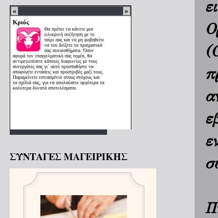
ε
Ο
(
π
α
ε
ε
ΣΥΝΤΑΓΕΣ ΜΑΓΕΙΡΙΚΗΣ
σ
Π