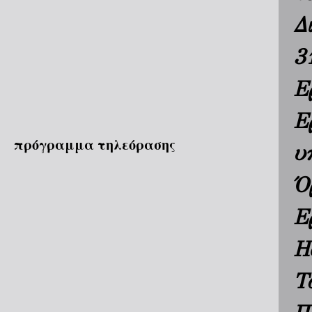
Δ
3
Ε
Ε
πρόγραμμα τηλεόρασης
υ
Ό
Ε
H
Τ