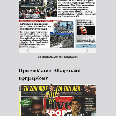
Τα
πρωτοσέλιδα
των
εφημερίδων
Πρωτοσέλιδα Aθλητικών
εφημερίδων