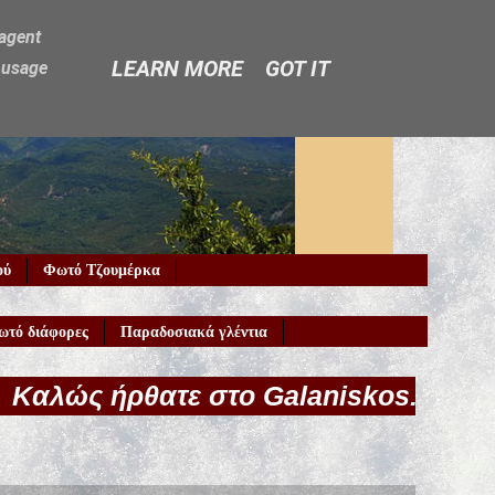
-agent
LEARN MORE
GOT IT
e usage
ού
Φωτό Τζουμέρκα
ωτό διάφορες
Παραδοσιακά γλέντια
ε στο Galaniskos.gr!