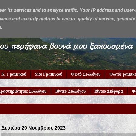
ver its services and to analyze traffic. Your IP address and user
ance and security metrics to ensure quality of service, generat
e.
υμέρκα μου περήφανα βουνά μου ξακουσμένα
 Κ. Γραικικού
Site Γραικικού
Φωτό Συλλόγου
ΦωτόΓραικικ
ραστηριότητες Συλλόγου
Βίντεο Συλλόγου
Βίντεο Διάφορα
Φ
Καλώς ήρθατ
Δευτέρα 20 Νοεμβρίου 2023