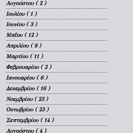
Αυγούστου
( 2 )
Ιουλίου
( 1 )
Ιουνίου
( 3 )
Μαΐου
( 12 )
Απριλίου
( 8 )
Μαρτίου
( 11 )
Φεβρουαρίου
( 2 )
Ιανουαρίου
( 6 )
Δεκεμβρίου
( 16 )
Νοεμβρίου
( 23 )
Οκτωβρίου
( 23 )
Σεπτεμβρίου
( 14 )
Αυγούστου
( 4 )