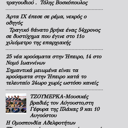
τραγουδιού . Τόλης Βοσκόπουλος
Άρτα ΙΧ έπεσε σε ρέμα, νεκρός ο
οδηγός
Τραγικό θάνατο βρήκε ένας 54χρονος
σε δυστύχημα που έγινε στο 11ο
χιλιόμετρο της επαρχιακής
25 νέα κρούσματα στην Ήπειρο, 14 στο
Νομό Ιωαννίνων
Σημαντικά μειωμένα είναι τα
κρούσματα στην Ήπειρο κατά το
τελευταίο 24ωρο χωρίς ωστόσο κανείς
ΤΖΟΥΜΕΡΚΑ-Μουσικές
βραδιές τον Αύγουστο,στη
Γέφυρα της Πλάκας 9 και 10
Αυγούστου
Η Ομοσπονδία Αδελφοτήτων