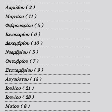
Απριλίου
( 2 )
Μαρτίου
( 11 )
Φεβρουαρίου
( 5 )
Ιανουαρίου
( 6 )
Δεκεμβρίου
( 10 )
Νοεμβρίου
( 5 )
Οκτωβρίου
( 7 )
Σεπτεμβρίου
( 9 )
Αυγούστου
( 14 )
Ιουλίου
( 21 )
Ιουνίου
( 28 )
Μαΐου
( 8 )