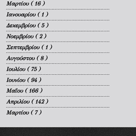
Μαρτίου
( 16 )
Ιανουαρίου
( 1 )
Δεκεμβρίου
( 5 )
Νοεμβρίου
( 2 )
Σεπτεμβρίου
( 1 )
Αυγούστου
( 8 )
Ιουλίου
( 75 )
Ιουνίου
( 94 )
Μαΐου
( 166 )
Απριλίου
( 142 )
Μαρτίου
( 7 )