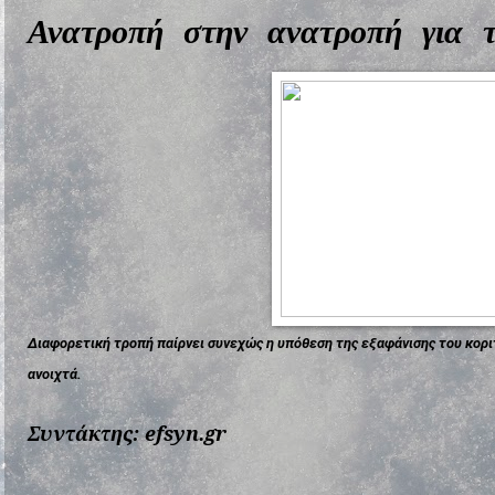
Ανατροπή στην ανατροπή για 
Διαφορετική τροπή παίρνει συνεχώς η υπόθεση της εξαφάνισης του κοριτ
ανοιχτά.
Συντάκτης: efsyn.gr