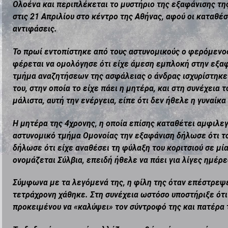
Ολοένα και περιπλέκεται το μυστήριο της εξαφάνισης τ
στις 21 Απριλίου στο κέντρο της Αθήνας, αφού οι κατα
αντιφάσεις.
Το πρωί εντοπίστηκε από τους αστυνομικούς ο φερόμενος
φέρεται να ομολόγησε ότι είχε άμεση εμπλοκή στην εξαφ
τμήμα αναζητήσεων της ασφάλειας ο άνδρας ισχυρίστηκε ό
του, στην οποία το είχε πάει η μητέρα, και στη συνέχεια 
μάλιστα, αυτή την ενέργεια, είπε ότι δεν ήθελε η γυναίκα
Η μητέρα της 4χρονης, η οποία επίσης καταθέτει αμφιλεγ
αστυνομικό τμήμα Ομονοίας την εξαφάνιση δήλωσε ότι το 
δήλωσε ότι είχε αναθέσει τη φύλαξη του κοριτσιού σε μί
ονομάζεται Σύλβια, επειδή ήθελε να πάει για λίγες ημέρε
Σύμφωνα με τα λεγόμενά της, η φίλη της όταν επέστρεψε
τετράχρονη χάθηκε. Στη συνέχεια ωστόσο υποστήριξε ότι 
προκειμένου να «καλύψει» τον σύντροφό της και πατέρα 