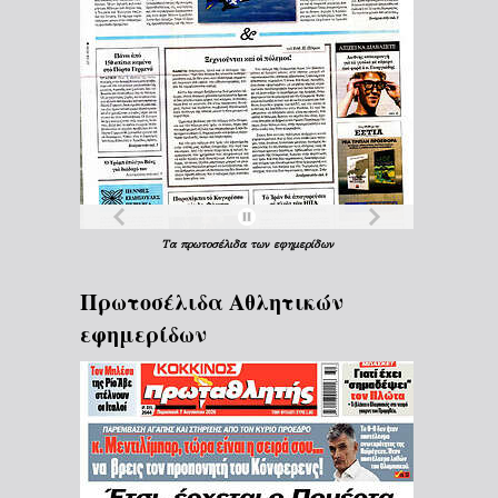
Τα
πρωτοσέλιδα
των
εφημερίδων
Πρωτοσέλιδα Aθλητικών
εφημερίδων