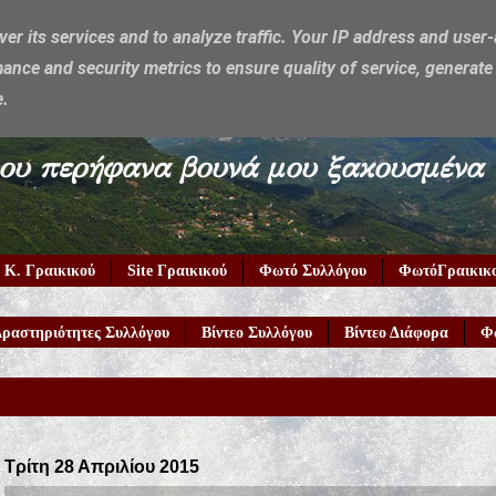
ver its services and to analyze traffic. Your IP address and user
ance and security metrics to ensure quality of service, generat
e.
υμέρκα μου περήφανα βουνά μου ξακουσμένα
 Κ. Γραικικού
Site Γραικικού
Φωτό Συλλόγου
ΦωτόΓραικικ
ραστηριότητες Συλλόγου
Βίντεο Συλλόγου
Βίντεο Διάφορα
Φ
Τρίτη 28 Απριλίου 2015