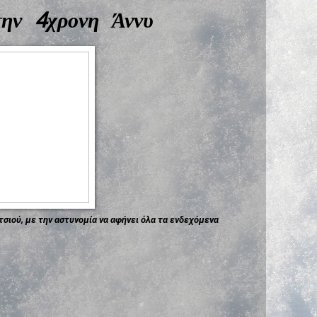
την 4χρονη Άννυ
σιού, με την αστυνομία να αφήνει όλα τα ενδεχόμενα