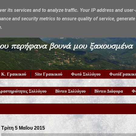
ver its services and to analyze traffic. Your IP address and user
ance and security metrics to ensure quality of service, generat
e.
υμέρκα μου περήφανα βουνά μου ξακουσμένα
 Κ. Γραικικού
Site Γραικικού
Φωτό Συλλόγου
ΦωτόΓραικικ
ραστηριότητες Συλλόγου
Βίντεο Συλλόγου
Βίντεο Διάφορα
Φ
Τρίτη 5 Μαΐου 2015