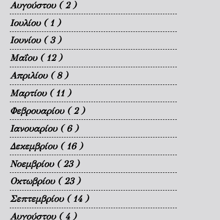
Αυγούστου
( 2 )
Ιουλίου
( 1 )
Ιουνίου
( 3 )
Μαΐου
( 12 )
Απριλίου
( 8 )
Μαρτίου
( 11 )
Φεβρουαρίου
( 2 )
Ιανουαρίου
( 6 )
Δεκεμβρίου
( 16 )
Νοεμβρίου
( 23 )
Οκτωβρίου
( 23 )
Σεπτεμβρίου
( 14 )
Αυγούστου
( 4 )