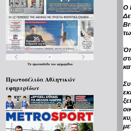
Ο 
Δε
Br
τω
Όπ
στ
Τα
πρωτοσέλιδα
των
εφημερίδων
κα
Πρωτοσέλιδα Aθλητικών
Συ
εφημερίδων
εκ
ξε
οι
κυ
με