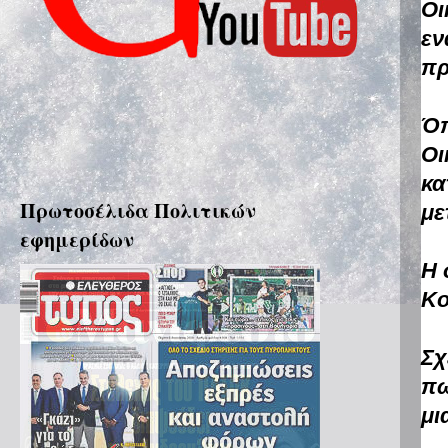
Οι
εν
πρ
Όπ
Οι
κα
Πρωτοσέλιδα Πολιτικών
με
εφημερίδων
Η 
Κο
Σχ
πω
μι