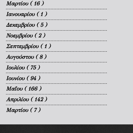
Μαρτίου
( 16 )
Ιανουαρίου
( 1 )
Δεκεμβρίου
( 5 )
Νοεμβρίου
( 2 )
Σεπτεμβρίου
( 1 )
Αυγούστου
( 8 )
Ιουλίου
( 75 )
Ιουνίου
( 94 )
Μαΐου
( 166 )
Απριλίου
( 142 )
Μαρτίου
( 7 )