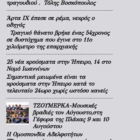
τραγουδιού . Τόλης Βοσκόπουλος
Άρτα ΙΧ έπεσε σε ρέμα, νεκρός ο
οδηγός
Τραγικό θάνατο βρήκε ένας 54χρονος
σε δυστύχημα που έγινε στο 11ο
χιλιόμετρο της επαρχιακής
25 νέα κρούσματα στην Ήπειρο, 14 στο
Νομό Ιωαννίνων
Σημαντικά μειωμένα είναι τα
κρούσματα στην Ήπειρο κατά το
τελευταίο 24ωρο χωρίς ωστόσο κανείς
ΤΖΟΥΜΕΡΚΑ-Μουσικές
βραδιές τον Αύγουστο,στη
Γέφυρα της Πλάκας 9 και 10
Αυγούστου
Η Ομοσπονδία Αδελφοτήτων