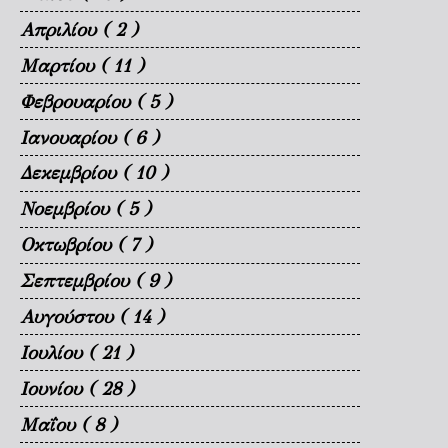
Απριλίου
( 2 )
Μαρτίου
( 11 )
Φεβρουαρίου
( 5 )
Ιανουαρίου
( 6 )
Δεκεμβρίου
( 10 )
Νοεμβρίου
( 5 )
Οκτωβρίου
( 7 )
Σεπτεμβρίου
( 9 )
Αυγούστου
( 14 )
Ιουλίου
( 21 )
Ιουνίου
( 28 )
Μαΐου
( 8 )