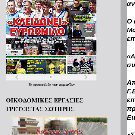
αν
Ο 
Μα
επ
«Α
συ
Απ
Τα
πρωτοσέλιδα
των
εφημερίδων
Γ.
ΟΙΚΟΔΟΜΙΚΕΣ ΕΡΓΑΣΙΕΣ
επ
ΓΡΕΤΣΙΣΤΑΣ ΣΩΤΗΡΗΣ
πρ
Eu
«Σ