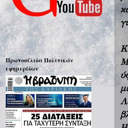
κ
γ
Κ
Πρωτοσέλιδα Πολιτικών
Μ
εφημερίδων
ύ
μ
Λ
β
Η