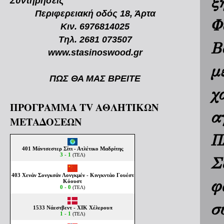
ξ
Συντηρήσεις
Περιφερειακή οδός 18, Άρτα
Φ
Κιν. 6976814025
Τηλ. 2681 073507
Β
www.stasinoswood.gr
μ
ΠΩΣ ΘΑ ΜΑΣ ΒΡΕΙΤΕ
χ
ΠΡΟΓΡΑΜΜΑ TV ΑΘΛΗΤΙΚΩΝ
α
ΜΕΤΑΔΟΣΕΩΝ
Π
Σ
φ
σ