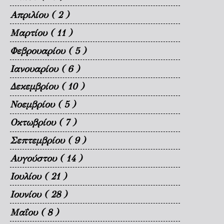
Απριλίου
( 2 )
Μαρτίου
( 11 )
Φεβρουαρίου
( 5 )
Ιανουαρίου
( 6 )
Δεκεμβρίου
( 10 )
Νοεμβρίου
( 5 )
Οκτωβρίου
( 7 )
Σεπτεμβρίου
( 9 )
Αυγούστου
( 14 )
Ιουλίου
( 21 )
Ιουνίου
( 28 )
Μαΐου
( 8 )