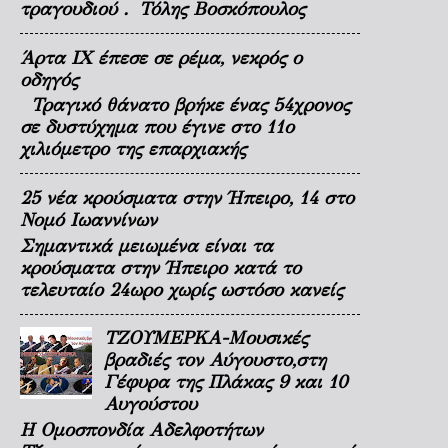
τραγουδιού . Τόλης Βοσκόπουλος
Άρτα ΙΧ έπεσε σε ρέμα, νεκρός ο
οδηγός
Τραγικό θάνατο βρήκε ένας 54χρονος
σε δυστύχημα που έγινε στο 11ο
χιλιόμετρο της επαρχιακής
25 νέα κρούσματα στην Ήπειρο, 14 στο
Νομό Ιωαννίνων
Σημαντικά μειωμένα είναι τα
κρούσματα στην Ήπειρο κατά το
τελευταίο 24ωρο χωρίς ωστόσο κανείς
ΤΖΟΥΜΕΡΚΑ-Μουσικές
βραδιές τον Αύγουστο,στη
Γέφυρα της Πλάκας 9 και 10
Αυγούστου
Η Ομοσπονδία Αδελφοτήτων