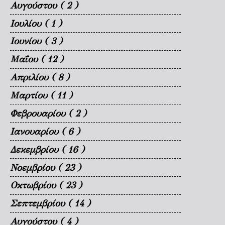
Αυγούστου
( 2 )
Ιουλίου
( 1 )
Ιουνίου
( 3 )
Μαΐου
( 12 )
Απριλίου
( 8 )
Μαρτίου
( 11 )
Φεβρουαρίου
( 2 )
Ιανουαρίου
( 6 )
Δεκεμβρίου
( 16 )
Νοεμβρίου
( 23 )
Οκτωβρίου
( 23 )
Σεπτεμβρίου
( 14 )
Αυγούστου
( 4 )