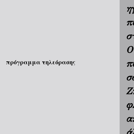
η
π
σ
Ο
πρόγραμμα τηλεόρασης
π
σ
Ζ
φ
α
ά