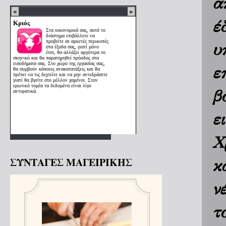
α
έ
υ
ε
β
ε
Χ
ΣΥΝΤΑΓΕΣ ΜΑΓΕΙΡΙΚΗΣ
κ
ν
τ