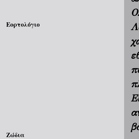
Ο
Εορτολόγιο
Λ
χ
ε
π
π
Ε
α
β
Ζώδια