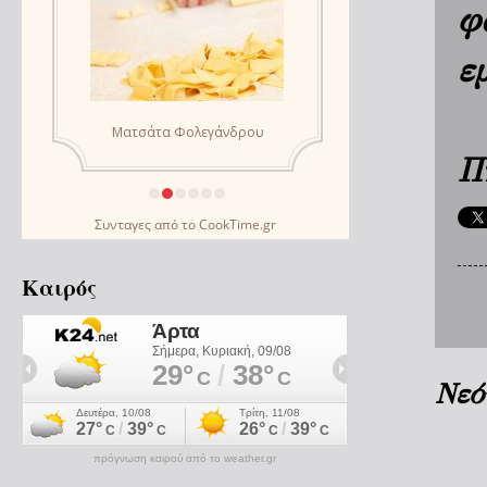
φ
ε
Π
Συνταγες
από το
CookTime.gr
Καιρός
Νεό
πρόγνωση καιρού από το weather.gr