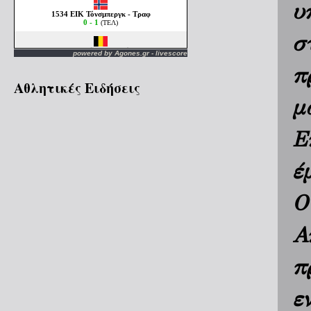
υ
σ
powered by
Agones.gr
-
livescore
π
Αθλητικές Ειδήσεις
μ
Ε
έ
Ο
Α
π
ε