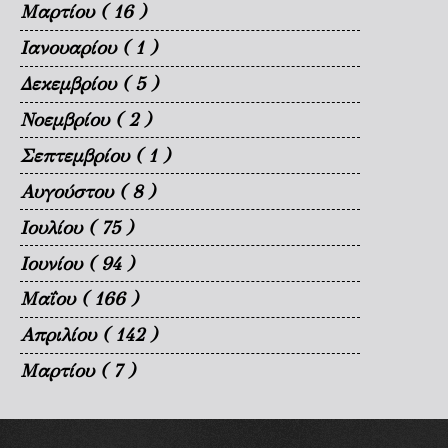
Μαρτίου
( 16 )
Ιανουαρίου
( 1 )
Δεκεμβρίου
( 5 )
Νοεμβρίου
( 2 )
Σεπτεμβρίου
( 1 )
Αυγούστου
( 8 )
Ιουλίου
( 75 )
Ιουνίου
( 94 )
Μαΐου
( 166 )
Απριλίου
( 142 )
Μαρτίου
( 7 )