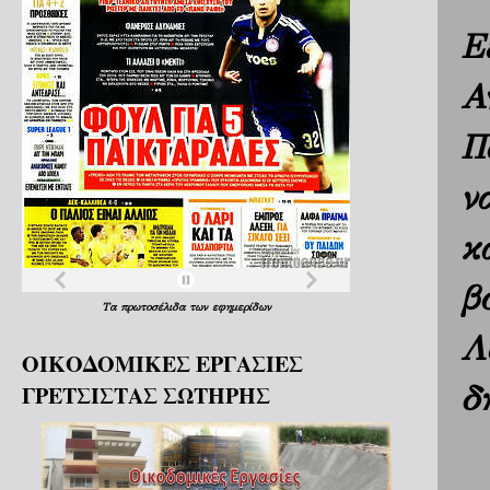
Ε
Α
Π
ν
κ
β
Τα
πρωτοσέλιδα
των
εφημερίδων
Λ
ΟΙΚΟΔΟΜΙΚΕΣ ΕΡΓΑΣΙΕΣ
δ
ΓΡΕΤΣΙΣΤΑΣ ΣΩΤΗΡΗΣ