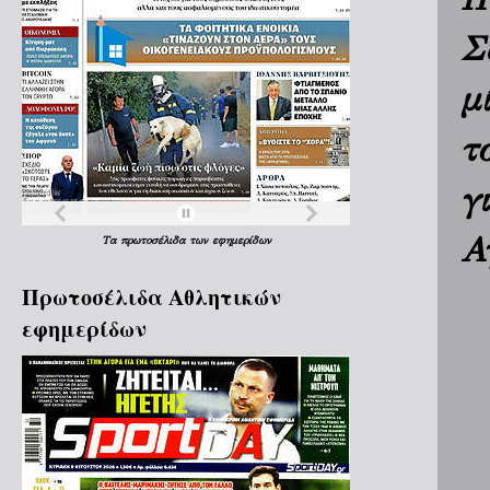
Σ
μ
τ
γ
Α
Τα
πρωτοσέλιδα
των
εφημερίδων
Πρωτοσέλιδα Aθλητικών
εφημερίδων