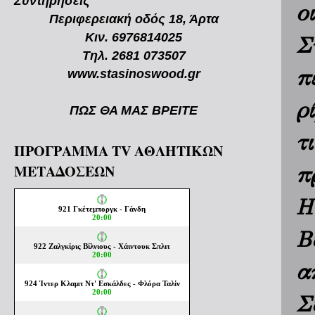
Συντηρήσεις
ο
Περιφερειακή οδός 18, Άρτα
Κιν. 6976814025
Σ
Τηλ. 2681 073507
π
www.stasinoswood.gr
ρ
ΠΩΣ ΘΑ ΜΑΣ ΒΡΕΙΤΕ
τ
ΠΡΟΓΡΑΜΜΑ TV ΑΘΛΗΤΙΚΩΝ
ΜΕΤΑΔΟΣΕΩΝ
π
Η
Β
α
Σ