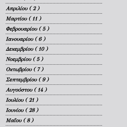
Απριλίου
( 2 )
Μαρτίου
( 11 )
Φεβρουαρίου
( 5 )
Ιανουαρίου
( 6 )
Δεκεμβρίου
( 10 )
Νοεμβρίου
( 5 )
Οκτωβρίου
( 7 )
Σεπτεμβρίου
( 9 )
Αυγούστου
( 14 )
Ιουλίου
( 21 )
Ιουνίου
( 28 )
Μαΐου
( 8 )