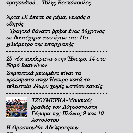
τραγουδιού . Τόλης Βοσκόπουλος
Άρτα ΙΧ έπεσε σε ρέμα, νεκρός ο
οδηγός
Τραγικό θάνατο βρήκε ένας 54χρονος
σε δυστύχημα που έγινε στο 11ο
χιλιόμετρο της επαρχιακής
25 νέα κρούσματα στην Ήπειρο, 14 στο
Νομό Ιωαννίνων
Σημαντικά μειωμένα είναι τα
κρούσματα στην Ήπειρο κατά το
τελευταίο 24ωρο χωρίς ωστόσο κανείς
ΤΖΟΥΜΕΡΚΑ-Μουσικές
βραδιές τον Αύγουστο,στη
Γέφυρα της Πλάκας 9 και 10
Αυγούστου
Η Ομοσπονδία Αδελφοτήτων