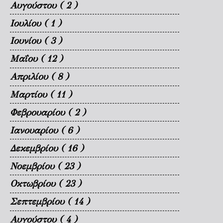
Αυγούστου
( 2 )
Ιουλίου
( 1 )
Ιουνίου
( 3 )
Μαΐου
( 12 )
Απριλίου
( 8 )
Μαρτίου
( 11 )
Φεβρουαρίου
( 2 )
Ιανουαρίου
( 6 )
Δεκεμβρίου
( 16 )
Νοεμβρίου
( 23 )
Οκτωβρίου
( 23 )
Σεπτεμβρίου
( 14 )
Αυγούστου
( 4 )