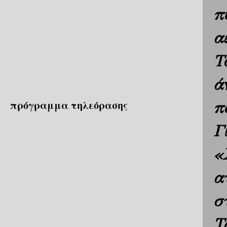
π
α
Τ
ά
πρόγραμμα τηλεόρασης
π
Γ
«
α
σ
Τ