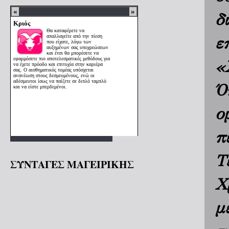
δ
ε
«
Ό
ο
π
Τ
ΣΥΝΤΑΓΕΣ ΜΑΓΕΙΡΙΚΗΣ
Χ
μ