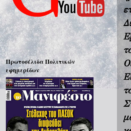
ε
Δ
Ε
τ
Πρωτοσέλιδα Πολιτικών
Ο
εφημερίδων
Ε
τ
Σ
μ
κ