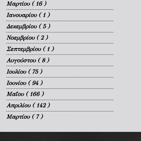
Μαρτίου
( 16 )
Ιανουαρίου
( 1 )
Δεκεμβρίου
( 5 )
Νοεμβρίου
( 2 )
Σεπτεμβρίου
( 1 )
Αυγούστου
( 8 )
Ιουλίου
( 75 )
Ιουνίου
( 94 )
Μαΐου
( 166 )
Απριλίου
( 142 )
Μαρτίου
( 7 )