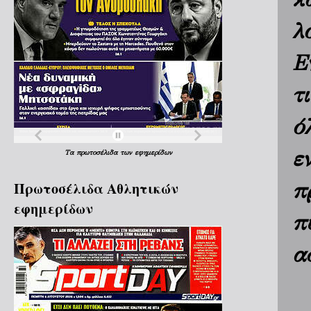
λ
Ε
τ
ό
ε
Τα
πρωτοσέλιδα
των
εφημερίδων
π
Πρωτοσέλιδα Aθλητικών
εφημερίδων
π
α