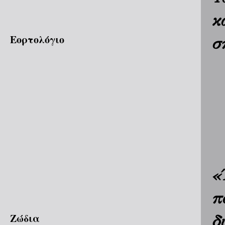
κ
Εορτολόγιο
σ
«
π
Ζώδια
δ