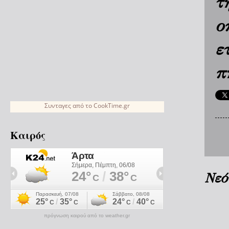
τ
ο
ε
π
Συνταγες
από το
CookTime.gr
Καιρός
Νεό
πρόγνωση καιρού από το weather.gr