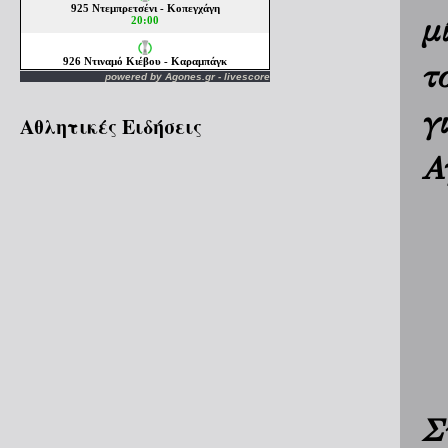
μ
τ
powered by
Agones.gr
-
livescore
γ
Αθλητικές Ειδήσεις
Α
Σ