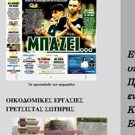
Ε
υ
Π
Τα
πρωτοσέλιδα
των
εφημερίδων
ε
ΟΙΚΟΔΟΜΙΚΕΣ ΕΡΓΑΣΙΕΣ
Κ
ΓΡΕΤΣΙΣΤΑΣ ΣΩΤΗΡΗΣ
Ε