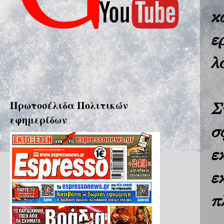
κ
ε
λ
Πρωτοσέλιδα Πολιτικών
Σ
εφημερίδων
σ
ε
ε
π