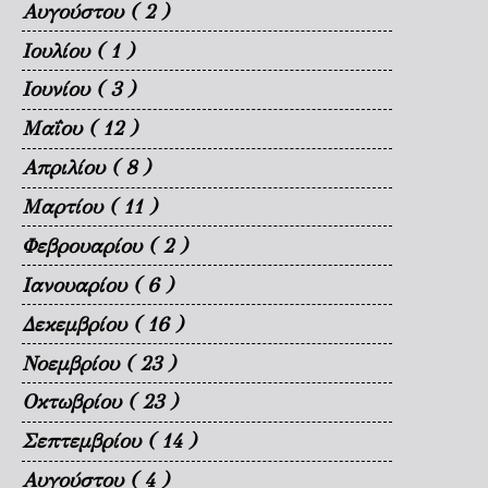
Αυγούστου
( 2 )
Ιουλίου
( 1 )
Ιουνίου
( 3 )
Μαΐου
( 12 )
Απριλίου
( 8 )
Μαρτίου
( 11 )
Φεβρουαρίου
( 2 )
Ιανουαρίου
( 6 )
Δεκεμβρίου
( 16 )
Νοεμβρίου
( 23 )
Οκτωβρίου
( 23 )
Σεπτεμβρίου
( 14 )
Αυγούστου
( 4 )