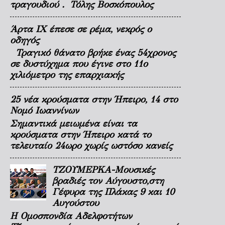
τραγουδιού . Τόλης Βοσκόπουλος
Άρτα ΙΧ έπεσε σε ρέμα, νεκρός ο
οδηγός
Τραγικό θάνατο βρήκε ένας 54χρονος
σε δυστύχημα που έγινε στο 11ο
χιλιόμετρο της επαρχιακής
25 νέα κρούσματα στην Ήπειρο, 14 στο
Νομό Ιωαννίνων
Σημαντικά μειωμένα είναι τα
κρούσματα στην Ήπειρο κατά το
τελευταίο 24ωρο χωρίς ωστόσο κανείς
ΤΖΟΥΜΕΡΚΑ-Μουσικές
βραδιές τον Αύγουστο,στη
Γέφυρα της Πλάκας 9 και 10
Αυγούστου
Η Ομοσπονδία Αδελφοτήτων