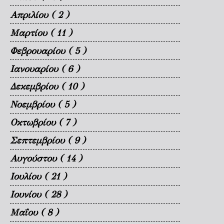
Απριλίου
( 2 )
Μαρτίου
( 11 )
Φεβρουαρίου
( 5 )
Ιανουαρίου
( 6 )
Δεκεμβρίου
( 10 )
Νοεμβρίου
( 5 )
Οκτωβρίου
( 7 )
Σεπτεμβρίου
( 9 )
Αυγούστου
( 14 )
Ιουλίου
( 21 )
Ιουνίου
( 28 )
Μαΐου
( 8 )