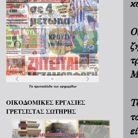
κ
Ο
ζ
τ
Μ
Τα
πρωτοσέλιδα
των
εφημερίδων
Τ
ΟΙΚΟΔΟΜΙΚΕΣ ΕΡΓΑΣΙΕΣ
ΓΡΕΤΣΙΣΤΑΣ ΣΩΤΗΡΗΣ
τ
ε