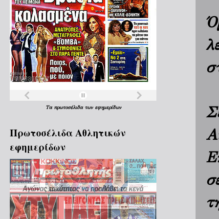
Ό
λ
σ
Σ
Τα
πρωτοσέλιδα
των
εφημερίδων
Πρωτοσέλιδα Aθλητικών
A
εφημερίδων
Ε
σ
τ