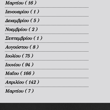
Μαρτίου
( 16 )
Ιανουαρίου
( 1 )
Δεκεμβρίου
( 5 )
Νοεμβρίου
( 2 )
Σεπτεμβρίου
( 1 )
Αυγούστου
( 8 )
Ιουλίου
( 75 )
Ιουνίου
( 94 )
Μαΐου
( 166 )
Απριλίου
( 142 )
Μαρτίου
( 7 )