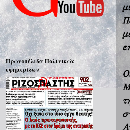
μ
Π
μ
ε
Πρωτοσέλιδα Πολιτικών
εφημερίδων
Ο
Μ
τ
σ
Α