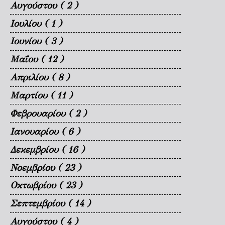
Αυγούστου
( 2 )
Ιουλίου
( 1 )
Ιουνίου
( 3 )
Μαΐου
( 12 )
Απριλίου
( 8 )
Μαρτίου
( 11 )
Φεβρουαρίου
( 2 )
Ιανουαρίου
( 6 )
Δεκεμβρίου
( 16 )
Νοεμβρίου
( 23 )
Οκτωβρίου
( 23 )
Σεπτεμβρίου
( 14 )
Αυγούστου
( 4 )