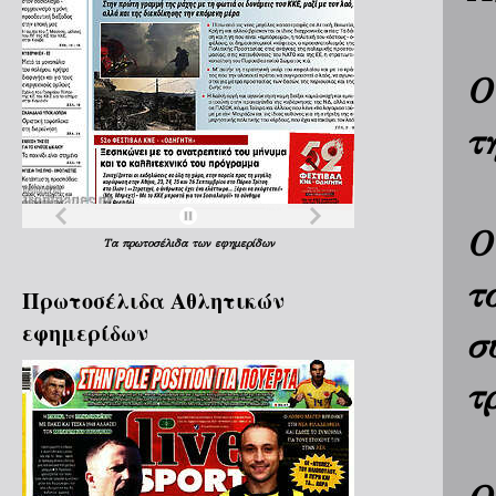
Ο
τ
Ο
Τα
πρωτοσέλιδα
των
εφημερίδων
τ
Πρωτοσέλιδα Aθλητικών
εφημερίδων
σ
τ