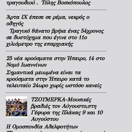
τραγουδιού . Τόλης Βοσκόπουλος
Άρτα ΙΧ έπεσε σε ρέμα, νεκρός ο
οδηγός
Τραγικό θάνατο βρήκε ένας 54χρονος
σε δυστύχημα που έγινε στο 11ο
χιλιόμετρο της επαρχιακής
25 νέα κρούσματα στην Ήπειρο, 14 στο
Νομό Ιωαννίνων
Σημαντικά μειωμένα είναι τα
κρούσματα στην Ήπειρο κατά το
τελευταίο 24ωρο χωρίς ωστόσο κανείς
ΤΖΟΥΜΕΡΚΑ-Μουσικές
βραδιές τον Αύγουστο,στη
Γέφυρα της Πλάκας 9 και 10
Αυγούστου
Η Ομοσπονδία Αδελφοτήτων