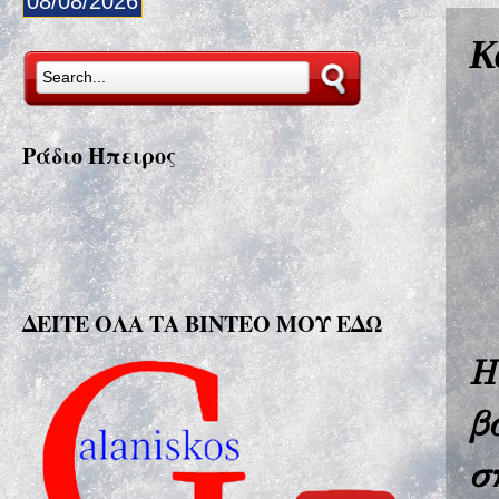
08/08/2026
Κ
Ράδιο Ήπειρος
ΔΕΙΤΕ ΟΛΑ ΤΑ ΒΙΝΤΕΟ ΜΟΥ ΕΔΩ
Η
β
σ