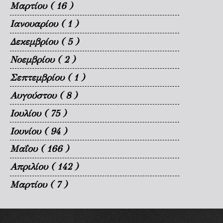
Μαρτίου
( 16 )
Ιανουαρίου
( 1 )
Δεκεμβρίου
( 5 )
Νοεμβρίου
( 2 )
Σεπτεμβρίου
( 1 )
Αυγούστου
( 8 )
Ιουλίου
( 75 )
Ιουνίου
( 94 )
Μαΐου
( 166 )
Απριλίου
( 142 )
Μαρτίου
( 7 )