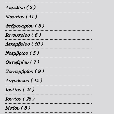
Απριλίου
( 2 )
Μαρτίου
( 11 )
Φεβρουαρίου
( 5 )
Ιανουαρίου
( 6 )
Δεκεμβρίου
( 10 )
Νοεμβρίου
( 5 )
Οκτωβρίου
( 7 )
Σεπτεμβρίου
( 9 )
Αυγούστου
( 14 )
Ιουλίου
( 21 )
Ιουνίου
( 28 )
Μαΐου
( 8 )