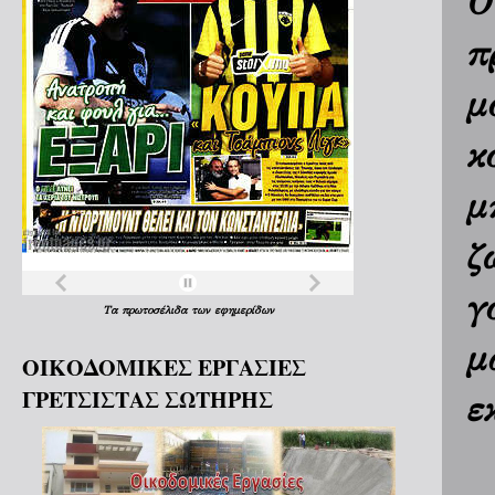
Ο
π
μ
κ
μ
ζ
γ
Τα
πρωτοσέλιδα
των
εφημερίδων
μ
ΟΙΚΟΔΟΜΙΚΕΣ ΕΡΓΑΣΙΕΣ
ΓΡΕΤΣΙΣΤΑΣ ΣΩΤΗΡΗΣ
ε