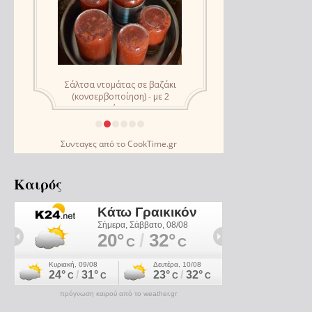
Συνταγες
από το
CookTime.gr
Καιρός
πρόγνωση καιρού από το weather.gr