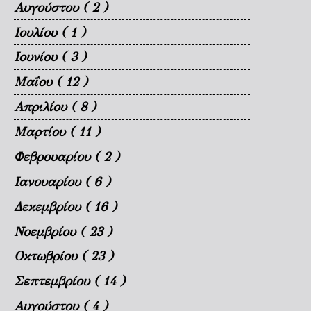
Αυγούστου
( 2 )
Ιουλίου
( 1 )
Ιουνίου
( 3 )
Μαΐου
( 12 )
Απριλίου
( 8 )
Μαρτίου
( 11 )
Φεβρουαρίου
( 2 )
Ιανουαρίου
( 6 )
Δεκεμβρίου
( 16 )
Νοεμβρίου
( 23 )
Οκτωβρίου
( 23 )
Σεπτεμβρίου
( 14 )
Αυγούστου
( 4 )