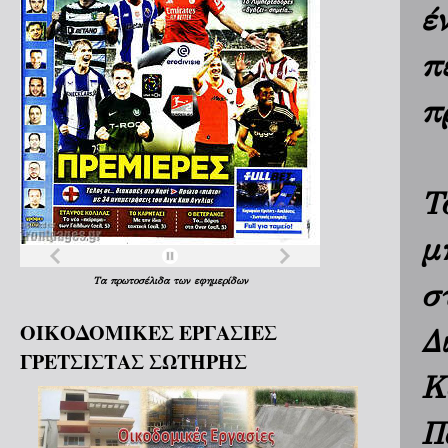
έ
π
π
Τ
μ
Τα
πρωτοσέλιδα
των
εφημερίδων
σ
ΟΙΚΟΔΟΜΙΚΕΣ ΕΡΓΑΣΙΕΣ
Δ
ΓΡΕΤΣΙΣΤΑΣ ΣΩΤΗΡΗΣ
Κ
Π