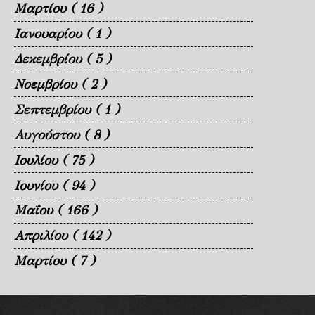
Μαρτίου
( 16 )
Ιανουαρίου
( 1 )
Δεκεμβρίου
( 5 )
Νοεμβρίου
( 2 )
Σεπτεμβρίου
( 1 )
Αυγούστου
( 8 )
Ιουλίου
( 75 )
Ιουνίου
( 94 )
Μαΐου
( 166 )
Απριλίου
( 142 )
Μαρτίου
( 7 )