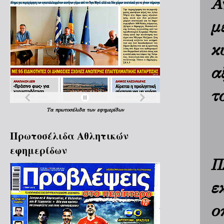
Α
μ
κ
α
τ
Τα
πρωτοσέλιδα
των
εφημερίδων
Πρωτοσέλιδα Aθλητικών
εφημερίδων
Π
ε
ο