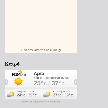
Συνταγες
από το
CookTime.gr
Καιρός
πρόγνωση καιρού από το weather.gr