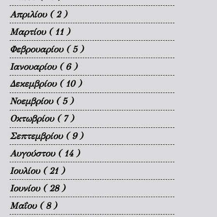
Απριλίου
( 2 )
Μαρτίου
( 11 )
Φεβρουαρίου
( 5 )
Ιανουαρίου
( 6 )
Δεκεμβρίου
( 10 )
Νοεμβρίου
( 5 )
Οκτωβρίου
( 7 )
Σεπτεμβρίου
( 9 )
Αυγούστου
( 14 )
Ιουλίου
( 21 )
Ιουνίου
( 28 )
Μαΐου
( 8 )