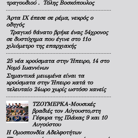
τραγουδιού . Τόλης Βοσκόπουλος
Άρτα ΙΧ έπεσε σε ρέμα, νεκρός ο
οδηγός
Τραγικό θάνατο βρήκε ένας 54χρονος
σε δυστύχημα που έγινε στο 11ο
χιλιόμετρο της επαρχιακής
25 νέα κρούσματα στην Ήπειρο, 14 στο
Νομό Ιωαννίνων
Σημαντικά μειωμένα είναι τα
κρούσματα στην Ήπειρο κατά το
τελευταίο 24ωρο χωρίς ωστόσο κανείς
ΤΖΟΥΜΕΡΚΑ-Μουσικές
βραδιές τον Αύγουστο,στη
Γέφυρα της Πλάκας 9 και 10
Αυγούστου
Η Ομοσπονδία Αδελφοτήτων