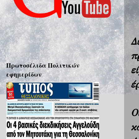
Δ
π
Πρωτοσέλιδα Πολιτικών
ε
εφημερίδων
έ
Ο
κ