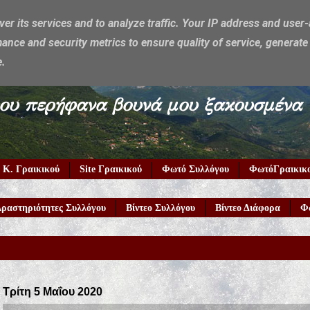
ver its services and to analyze traffic. Your IP address and user
ance and security metrics to ensure quality of service, generat
e.
υμέρκα μου περήφανα βουνά μου ξακουσμένα
 Κ. Γραικικού
Site Γραικικού
Φωτό Συλλόγου
ΦωτόΓραικικ
ραστηριότητες Συλλόγου
Βίντεο Συλλόγου
Βίντεο Διάφορα
Φ
Τρίτη 5 Μαΐου 2020