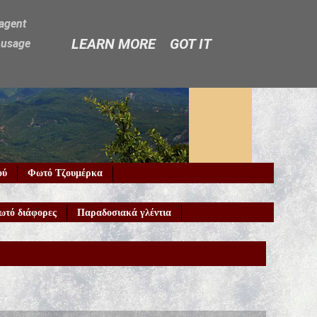
-agent
LEARN MORE
GOT IT
e usage
ού
Φωτό Τζουμέρκα
ωτό διάφορες
Παραδοσιακά γλέντια
Καλώς ήρθ