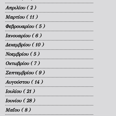
Απριλίου
( 2 )
Μαρτίου
( 11 )
Φεβρουαρίου
( 5 )
Ιανουαρίου
( 6 )
Δεκεμβρίου
( 10 )
Νοεμβρίου
( 5 )
Οκτωβρίου
( 7 )
Σεπτεμβρίου
( 9 )
Αυγούστου
( 14 )
Ιουλίου
( 21 )
Ιουνίου
( 28 )
Μαΐου
( 8 )