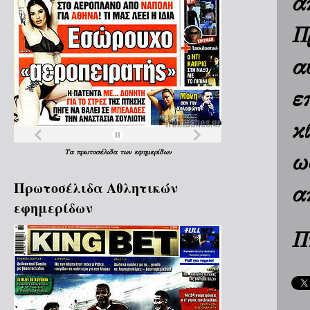
α
Π
α
ε
κ
Τα
πρωτοσέλιδα
των
εφημερίδων
ω
Πρωτοσέλιδα Aθλητικών
α
εφημερίδων
Π