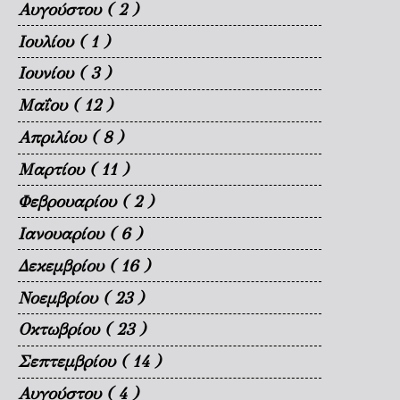
Αυγούστου
( 2 )
Ιουλίου
( 1 )
Ιουνίου
( 3 )
Μαΐου
( 12 )
Απριλίου
( 8 )
Μαρτίου
( 11 )
Φεβρουαρίου
( 2 )
Ιανουαρίου
( 6 )
Δεκεμβρίου
( 16 )
Νοεμβρίου
( 23 )
Οκτωβρίου
( 23 )
Σεπτεμβρίου
( 14 )
Αυγούστου
( 4 )