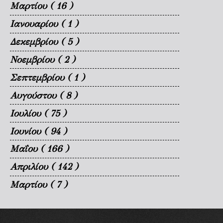
Μαρτίου
( 16 )
Ιανουαρίου
( 1 )
Δεκεμβρίου
( 5 )
Νοεμβρίου
( 2 )
Σεπτεμβρίου
( 1 )
Αυγούστου
( 8 )
Ιουλίου
( 75 )
Ιουνίου
( 94 )
Μαΐου
( 166 )
Απριλίου
( 142 )
Μαρτίου
( 7 )