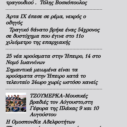
τραγουδιού . Τόλης Βοσκόπουλος
Άρτα ΙΧ έπεσε σε ρέμα, νεκρός ο
οδηγός
Τραγικό θάνατο βρήκε ένας 54χρονος
σε δυστύχημα που έγινε στο 11ο
χιλιόμετρο της επαρχιακής
25 νέα κρούσματα στην Ήπειρο, 14 στο
Νομό Ιωαννίνων
Σημαντικά μειωμένα είναι τα
κρούσματα στην Ήπειρο κατά το
τελευταίο 24ωρο χωρίς ωστόσο κανείς
ΤΖΟΥΜΕΡΚΑ-Μουσικές
βραδιές τον Αύγουστο,στη
Γέφυρα της Πλάκας 9 και 10
Αυγούστου
Η Ομοσπονδία Αδελφοτήτων