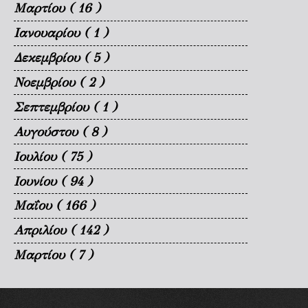
Μαρτίου
( 16 )
Ιανουαρίου
( 1 )
Δεκεμβρίου
( 5 )
Νοεμβρίου
( 2 )
Σεπτεμβρίου
( 1 )
Αυγούστου
( 8 )
Ιουλίου
( 75 )
Ιουνίου
( 94 )
Μαΐου
( 166 )
Απριλίου
( 142 )
Μαρτίου
( 7 )