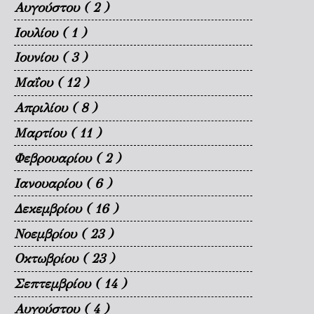
Αυγούστου
( 2 )
Ιουλίου
( 1 )
Ιουνίου
( 3 )
Μαΐου
( 12 )
Απριλίου
( 8 )
Μαρτίου
( 11 )
Φεβρουαρίου
( 2 )
Ιανουαρίου
( 6 )
Δεκεμβρίου
( 16 )
Νοεμβρίου
( 23 )
Οκτωβρίου
( 23 )
Σεπτεμβρίου
( 14 )
Αυγούστου
( 4 )