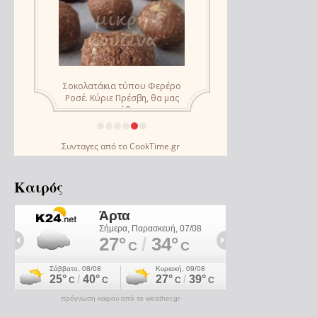
Συνταγες
από το
CookTime.gr
Καιρός
πρόγνωση καιρού από το weather.gr