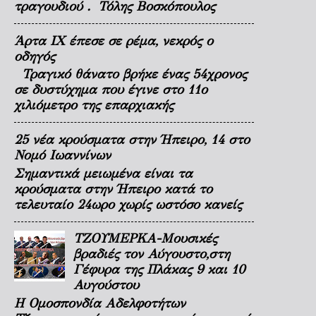
τραγουδιού . Τόλης Βοσκόπουλος
Άρτα ΙΧ έπεσε σε ρέμα, νεκρός ο
οδηγός
Τραγικό θάνατο βρήκε ένας 54χρονος
σε δυστύχημα που έγινε στο 11ο
χιλιόμετρο της επαρχιακής
25 νέα κρούσματα στην Ήπειρο, 14 στο
Νομό Ιωαννίνων
Σημαντικά μειωμένα είναι τα
κρούσματα στην Ήπειρο κατά το
τελευταίο 24ωρο χωρίς ωστόσο κανείς
ΤΖΟΥΜΕΡΚΑ-Μουσικές
βραδιές τον Αύγουστο,στη
Γέφυρα της Πλάκας 9 και 10
Αυγούστου
Η Ομοσπονδία Αδελφοτήτων