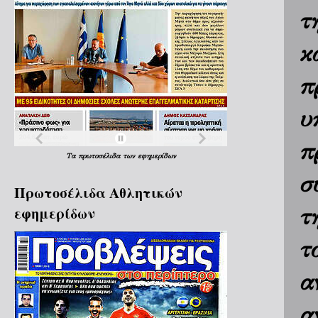
τ
κ
π
υ
π
Τα
πρωτοσέλιδα
των
εφημερίδων
σ
Πρωτοσέλιδα Aθλητικών
εφημερίδων
τ
τ
α
α