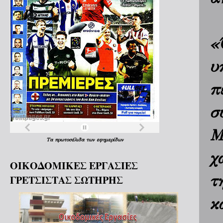
«
υ
π
σ
Μ
Τα
πρωτοσέλιδα
των
εφημερίδων
χ
ΟΙΚΟΔΟΜΙΚΕΣ ΕΡΓΑΣΙΕΣ
τ
ΓΡΕΤΣΙΣΤΑΣ ΣΩΤΗΡΗΣ
κ