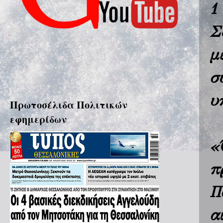
1
Σ
μ
σ
υ
Πρωτοσέλιδα Πολιτικών
εφημερίδων
«
π
Π
α