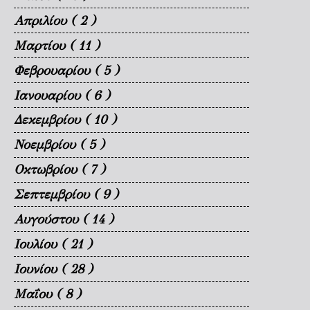
Απριλίου
( 2 )
Μαρτίου
( 11 )
Φεβρουαρίου
( 5 )
Ιανουαρίου
( 6 )
Δεκεμβρίου
( 10 )
Νοεμβρίου
( 5 )
Οκτωβρίου
( 7 )
Σεπτεμβρίου
( 9 )
Αυγούστου
( 14 )
Ιουλίου
( 21 )
Ιουνίου
( 28 )
Μαΐου
( 8 )