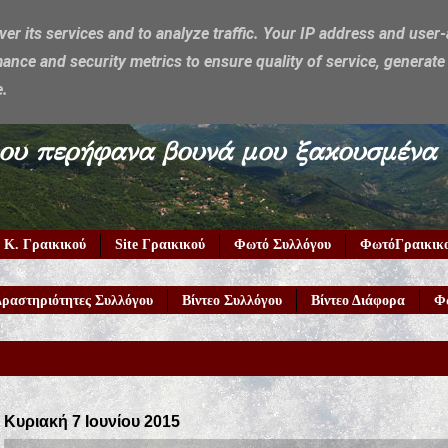
ver its services and to analyze traffic. Your IP address and user
ance and security metrics to ensure quality of service, generat
e.
υμέρκα μου περήφανα βουνά μου ξακουσμένα
 Κ. Γραικικού
Site Γραικικού
Φωτό Συλλόγου
ΦωτόΓραικικ
ραστηριότητες Συλλόγου
Βίντεο Συλλόγου
Βίντεο Διάφορα
Φ
Κυριακή 7 Ιουνίου 2015