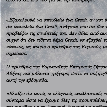
«Εξακολουθώ να αποκλείω ένα Grexit, αν και θ
ότι αποκλείω ένα Grexit, ανάγεται στο ότι δεν
προβλέψω τις συνέπειές του. Δεν θέλω από α
συχνά ότι δεν τίθεται θέμα Grexit, να εξαχθεί
κάποιος, ας πούμε ο πρόεδρος της Κομισιόν, μ
σημείωσε.
Ο πρόεδρος της Ευρωπαϊκής Επιτροπής ζήτησε 
Αθήνας και μάλιστα γρήγορα, ώστε να συζητη
αυτή την εβδομάδα.
«Ελπίζω ότι αυτές οι ελληνικές εναλλακτικές
σύντομα ώστε να έχουμε όλες τις προϋποθέσει
της συνόδου με τη Λατινική Αμερική να καθίσ