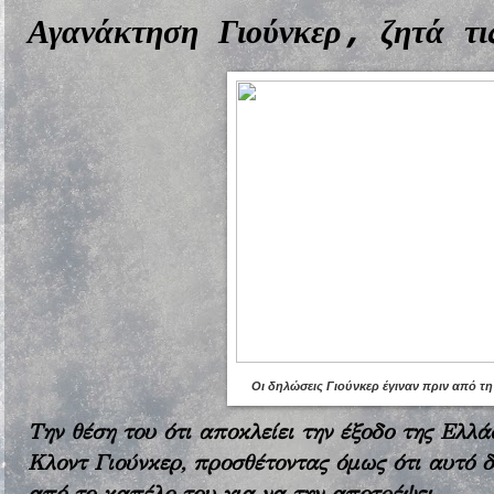
Αγανάκτηση Γιούνκερ, ζητά τι
Οι δηλώσεις Γιούνκερ έγιναν πριν από τ
Την θέση του ότι αποκλείει την έξοδο της Ελλ
Κλοντ Γιούνκερ, προσθέτοντας όμως ότι αυτό δ
από το καπέλο του για να την αποτρέψει.