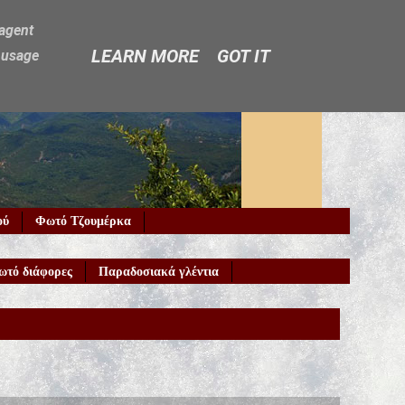
-agent
LEARN MORE
GOT IT
e usage
ού
Φωτό Τζουμέρκα
ωτό διάφορες
Παραδοσιακά γλέντια
Καλώς ήρ