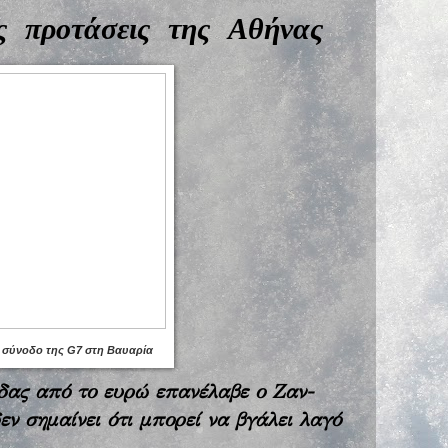
ς προτάσεις της Αθήνας
η σύνοδο της G7 στη Βαυαρία
άδας από το ευρώ επανέλαβε ο Ζαν-
εν σημαίνει ότι μπορεί να βγάλει λαγό